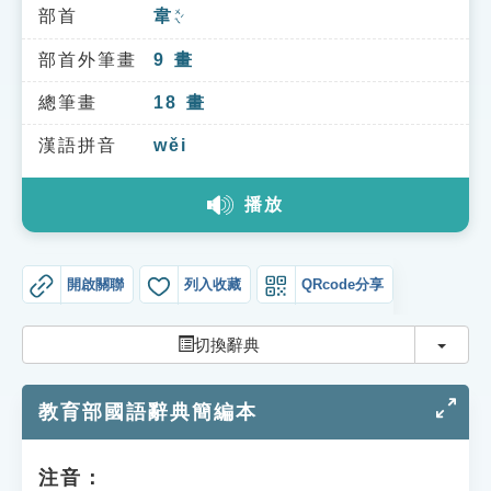
索引選單
部首
韋
ㄨㄟˊ
知識索引
部首外筆畫
9
畫
單字索引
總筆畫
18
畫
生命大百科索引
漢語拼音
wěi
播放
遊戲專區
教學應用
開啟關聯
列入收藏
QRcode分享
貓頭鷹博士
切換
切換辭典
教育部國語辭典簡編本
注音：