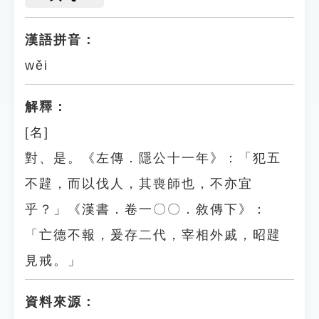
漢語拼音：
wěi
解釋：
[名]
對、是。《左傳．隱公十一年》：「犯五
不韙，而以伐人，其喪師也，不亦宜
乎？」《漢書．卷一〇〇．敘傳下》：
「亡德不報，爰存二代，宰相外戚，昭韙
見戒。」
資料來源：