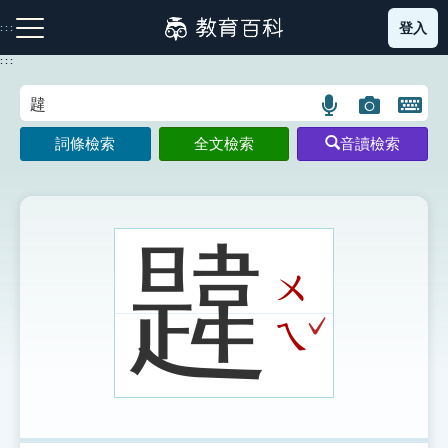
跳
登入
:::
到
主
:::
要
內
語
圖
開
容
注音索引圖示
筆畫索引圖示
部首索引表圖示
言
片
啟
詞條檢索
全文檢索
音讀檢索
搜
搜
鍵
尋
尋
盤
圖
圖
圖
示
示
示
韙
ㄨ
網站導覽
ˇ
ㄟ
生字詞彙表
成語故事