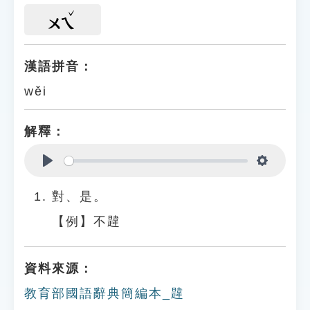
ㄨㄟ
漢語拼音：
wěi
解釋：
Play
Settings
對、是。
【例】不韙
資料來源：
教育部國語辭典簡編本_韙