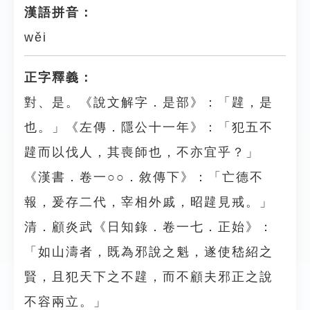
漢語拼音：
wěi
正字釋義：
對、是。《說文解字．是部》：「韙，是
也。」《左傳．隱公十一年》：「犯五不
韙而以伐人，其喪師也，不亦宜乎？」
《漢書．卷一○○．敘傳下》：「亡德不
報，爰存二代，宰相外戚，昭韙見戒。」
清．顧炎武《日知錄．卷一七．正始》：
「如山濤者，既為邪說之魁，遂使嵇紹之
賢，且犯天下之不韙，而不顧夫邪正之說
不容兩立。」