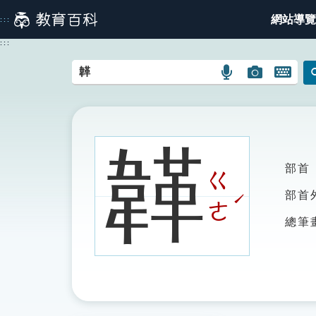
跳
網站導覽
:::
到
主
:::
要
內
語
圖
開
容
言
片
啟
搜
搜
鍵
尋
尋
盤
圖
圖
圖
韚
示
示
示
部首
ㄍ
ˊ
部首
ㄜ
總筆