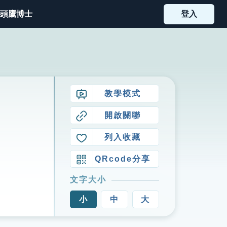
頭鷹博士
登入
教學模式
開啟關聯
列入收藏
QRcode分享
文字大小
小
中
大