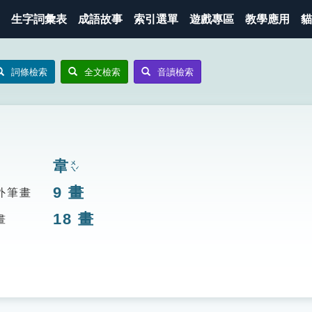
生字詞彙表
成語故事
索引選單
遊戲專區
教學應用
貓
詞條檢索
全文檢索
音讀檢索
韋
ㄨㄟˊ
9
畫
外筆畫
18
畫
畫