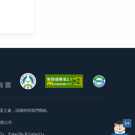
妥之處，請隨時與我們聯絡。
有限公司
57+、Edge79+及Safari11+