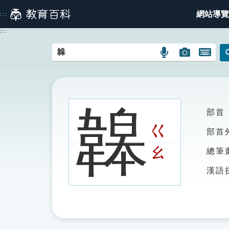
跳
網站導覽
:::
到
主
:::
要
內
語
圖
開
容
言
片
啟
搜
搜
鍵
尋
尋
盤
圖
圖
圖
韟
部首
示
示
示
ㄍ
部首
ㄠ
總筆
漢語