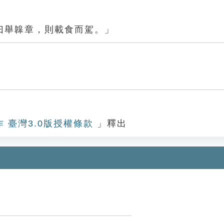
曰舉韟章，則載食而駕。」
作 臺灣3.0版授權條款
」釋出