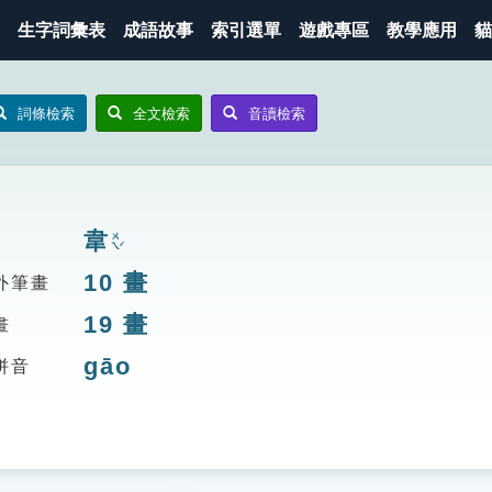
生字詞彙表
成語故事
索引選單
遊戲專區
教學應用
貓
詞條檢索
全文檢索
音讀檢索
韋
ㄨㄟˊ
10
畫
外筆畫
19
畫
畫
gāo
拼音