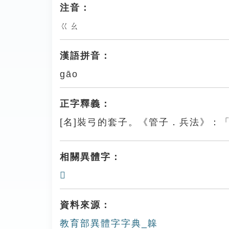
注音：
ㄍㄠ
漢語拼音：
gāo
正字釋義：
[名]裝弓的套子。《管子．兵法》：
相關異體字：
𩏤
資料來源：
教育部異體字字典_韟