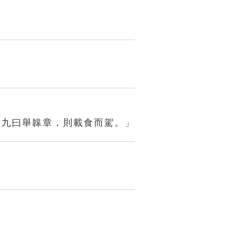
「九曰舉韟章，則載食而駕。」