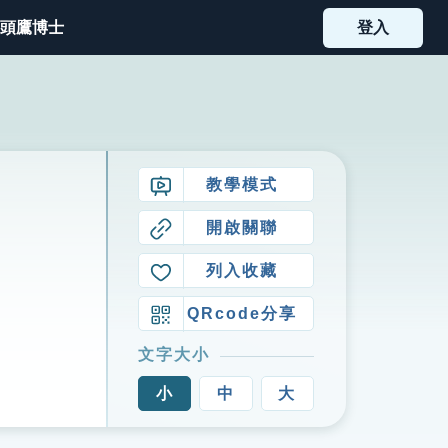
頭鷹博士
登入
教學模式
開啟關聯
列入收藏
QRcode分享
文字大小
小
中
大