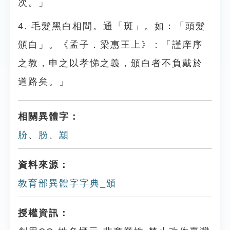
次。」
4. 毛髮黑白相間。通「斑」。如：「頭髮
頒白」。《孟子．梁惠王上》：「謹庠序
之教，申之以孝悌之義，頒白者不負戴於
道路矣。」
相關異體字：
朌
、
肦
、
䫞
資料來源：
教育部異體字字典_頒
授權資訊：