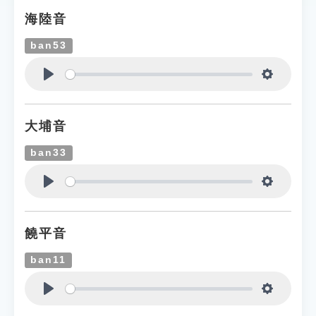
海陸音
ban53
Play
Settings
大埔音
ban33
Play
Settings
饒平音
ban11
Play
Settings