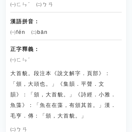
㈠ㄈㄣˊ ㈡ㄅㄢ
漢語拼音：
㈠fén ㈡bān
正字釋義：
㈠ㄈㄣˊ
大首貌。段注本《說文解字．頁部》：
「頒，大頭也。」《集韻．平聲．文
韻》：「頒，大首貌。」《詩經．小雅．
魚藻》：「魚在在藻，有頒其首。」漢．
毛亨．傳：「頒，大首貌。」
㈡ㄅㄢ