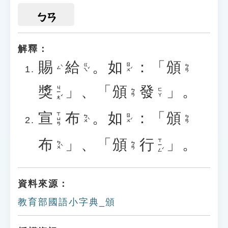
ㄅㄢ
解釋：
賜
給
。
如
：「
頒
ㄍㄟˇ
ㄖㄨˊ
ㄅㄢ
ㄙˋ
獎
」、「
頒
發
」。
ㄐㄧㄤˇ
ㄅㄢ
ㄈㄚ
宣
布
。
如
：「
頒
ㄒㄩㄢ
ㄅㄨˋ
ㄖㄨˊ
ㄅㄢ
布
」、「
頒
行
」。
ㄒㄧㄥˊ
ㄅㄨˋ
ㄅㄢ
資料來源：
教育部國語小字典_頒