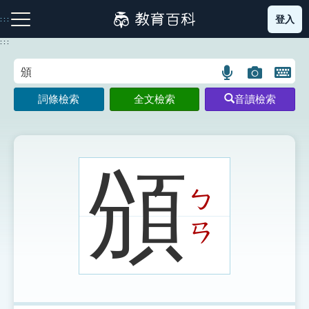
跳
登入
:::
到
主
:::
要
內
語
圖
開
容
注音索引圖示
筆畫索引圖示
部首索引表圖示
言
片
啟
詞條檢索
全文檢索
音讀檢索
搜
搜
鍵
尋
尋
盤
圖
圖
圖
示
示
示
頒
ㄅ
網站導覽
ㄢ
生字詞彙表
成語故事