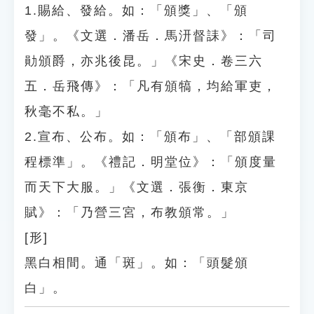
1.賜給、發給。如：「頒獎」、「頒
發」。《文選．潘岳．馬汧督誄》：「司
勛頒爵，亦兆後昆。」《宋史．卷三六
五．岳飛傳》：「凡有頒犒，均給軍吏，
秋毫不私。」
2.宣布、公布。如：「頒布」、「部頒課
程標準」。《禮記．明堂位》：「頒度量
而天下大服。」《文選．張衡．東京
賦》：「乃營三宮，布教頒常。」
[形]
黑白相間。通「斑」。如：「頭髮頒
白」。