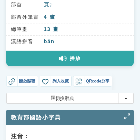
索引選單
部首
頁
ㄧㄝˋ
知識索引
部首外筆畫
4
畫
單字索引
總筆畫
13
畫
生命大百科索引
漢語拼音
bān
播放
遊戲專區
教學應用
開啟關聯
列入收藏
QRcode分享
貓頭鷹博士
切換
切換辭典
教育部國語小字典
注音：