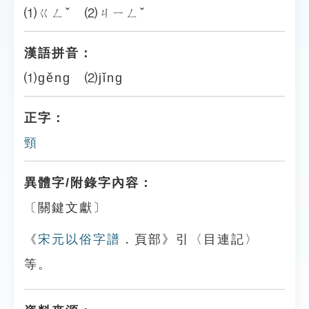
⑴ㄍㄥˇ ⑵ㄐㄧㄥˇ
漢語拼音：
⑴gěng ⑵jǐng
正字：
頸
異體字/附錄字內容：
〔關鍵文獻〕
《
宋元以俗字譜
．頁部》引〈目連記〉
等。