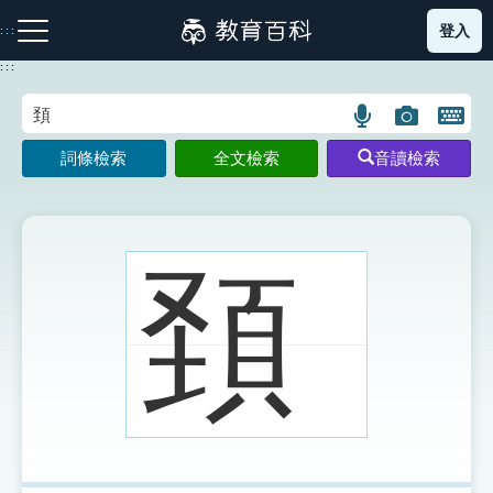
跳
登入
:::
到
主
:::
要
內
語
圖
開
容
注音索引圖示
筆畫索引圖示
部首索引表圖示
言
片
啟
詞條檢索
全文檢索
音讀檢索
搜
搜
鍵
尋
尋
盤
圖
圖
圖
示
示
示
頚
網站導覽
生字詞彙表
成語故事