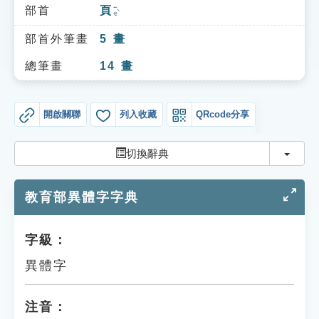
索引選單
部首
頁
ㄧㄝˋ
知識索引
部首外筆畫
5
畫
單字索引
總筆畫
14
畫
生命大百科索引
開啟關聯
列入收藏
QRcode分享
遊戲專區
切換
切換辭典
教學應用
教育部異體字字典
貓頭鷹博士
字級：
異體字
注音：