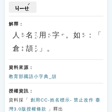
ㄐㄧㄝ
解釋：
人
名
用
字
。
如
：「
ㄇㄧㄥˊ
ㄖㄣˊ
ㄩㄥˋ
ㄖㄨˊ
ㄗˋ
倉
頡
」。
ㄐㄧㄝˊ
ㄘㄤ
資料來源：
教育部國語小字典_頡
授權資訊：
資料採「
創用CC-姓名標示- 禁止改作 臺
灣3.0版授權條款
」釋出