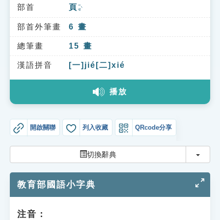
索引選單
部首
頁
ㄧㄝˋ
知識索引
部首外筆畫
6
畫
單字索引
總筆畫
15
畫
生命大百科索引
漢語拼音
[一]jié[二]xié
播放
遊戲專區
教學應用
開啟關聯
列入收藏
QRcode分享
貓頭鷹博士
切換
切換辭典
教育部國語小字典
注音：