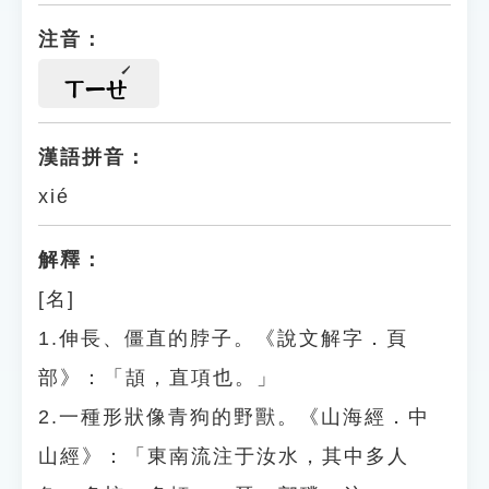
注音：
ㄒㄧㄝ
漢語拼音：
xié
解釋：
[名]
1.伸長、僵直的脖子。《說文解字．頁
部》：「頡，直項也。」
2.一種形狀像青狗的野獸。《山海經．中
山經》：「東南流注于汝水，其中多人