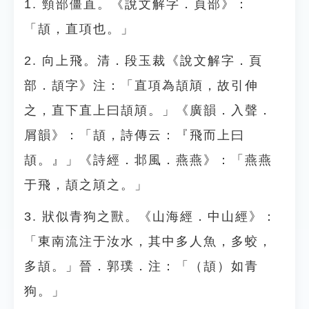
1. 頸部僵直。《說文解字．頁部》：
「頡，直項也。」
2. 向上飛。清．段玉裁《說文解字．頁
部．頡字》注：「直項為頡頏，故引伸
之，直下直上曰頡頏。」《廣韻．入聲．
屑韻》：「頡，詩傳云：『飛而上曰
頡。』」《詩經．邶風．燕燕》：「燕燕
于飛，頡之頏之。」
3. 狀似青狗之獸。《山海經．中山經》：
「東南流注于汝水，其中多人魚，多蛟，
多頡。」晉．郭璞．注：「（頡）如青
狗。」