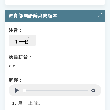
教育部國語辭典簡編本
注音：
ㄒㄧㄝ
漢語拼音：
xié
解釋：
Play
Settings
鳥向上飛。