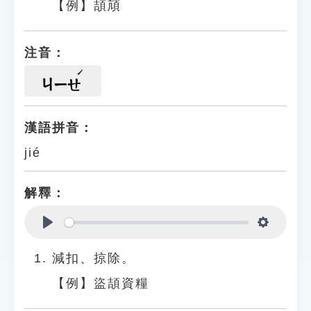
【例】頡頏
注音：
ㄐㄧㄝ
漢語拼音：
jié
解釋：
Play
Settings
減扣、掠除。
【例】盜頡資糧