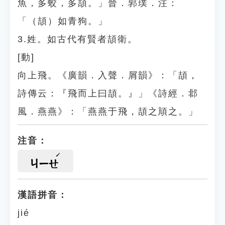
魚，多蛟，多頡。」晉．郭璞．注：
「（頡）如青狗。」
3.姓。如古代有賢者頡衛。
[動]
向上飛。《廣韻．入聲．屑韻》：「頡，
詩傳云：『飛而上曰頡。』」《詩經．邶
風．燕燕》：「燕燕于飛，頡之頏之。」
注音：
ㄐㄧㄝ
漢語拼音：
jié