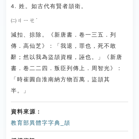
4. 姓。如古代有賢者頡衛。
㈡ㄐㄧㄝˊ
減扣、掠除。《新唐書．卷一三五．列
傳．高仙芝》：「我退，罪也，死不敢
辭；然以我為盜頡資糧，誣也。」《新唐
書．卷二二四．叛臣列傳上．周智光》：
「時崔圓自淮南納方物百萬，盜頡其
半。」
資料來源：
教育部異體字字典_頡