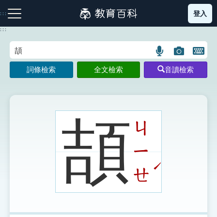
跳
登入
:::
到
主
:::
要
內
語
圖
開
容
注音索引圖示
筆畫索引圖示
部首索引表圖示
言
片
啟
詞條檢索
全文檢索
音讀檢索
搜
搜
鍵
尋
尋
盤
圖
圖
圖
示
示
示
頡
ㄐ
ㄧ
網站導覽
ˊ
ㄝ
生字詞彙表
成語故事