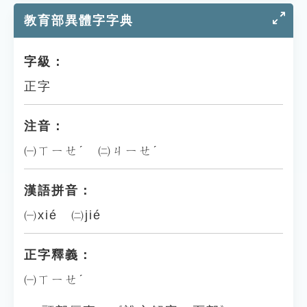
教育部異體字字典
字級：
正字
注音：
㈠ㄒㄧㄝˊ ㈡ㄐㄧㄝˊ
漢語拼音：
㈠xié ㈡jié
正字釋義：
㈠ㄒㄧㄝˊ