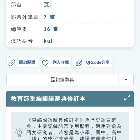
索引選單
部首
頁
ㄧㄝˋ
知識索引
部首外筆畫
7
畫
單字索引
總筆畫
16
畫
生命大百科索引
漢語拼音
kuí
遊戲專區
開啟關聯
列入收藏
QRcode分享
教學應用
切換
切換辭典
貓頭鷹博士
教育部重編國語辭典修訂本
《重編國語辭典修訂本》為歷史語言辭
典，主要記錄語言使用歷程，適用對象為
語文研究者。若您是為小學、國中、高中
（職）的學習或教學，建議您優先使用