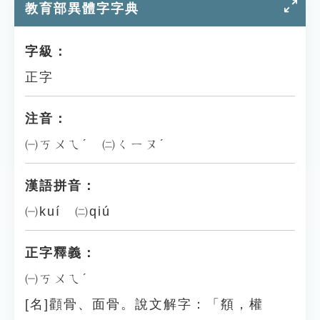
教育部異體字字典
字級：
正字
注音：
㈠ㄎㄨㄟˊ ㈡ㄑㄧㄡˊ
漢語拼音：
㈠kuí ㈡qiú
正字釋義：
㈠ㄎㄨㄟˊ
[名]顴骨、面骨。說文解字：「頯，權