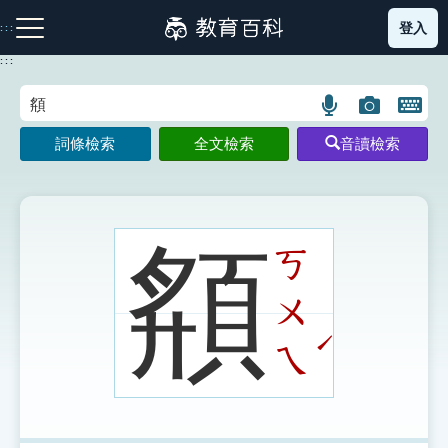
跳
登入
:::
到
主
:::
要
內
語
圖
開
容
注音索引圖示
筆畫索引圖示
部首索引表圖示
言
片
啟
詞條檢索
全文檢索
音讀檢索
搜
搜
鍵
尋
尋
盤
圖
圖
圖
示
示
示
頯
ㄎ
ㄨ
網站導覽
ˊ
ㄟ
生字詞彙表
成語故事