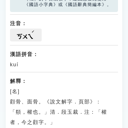
《國語小字典》或《國語辭典簡編本》。
注音：
ㄎㄨㄟ
漢語拼音：
kuí
解釋：
[名]
顴骨、面骨。《說文解字．頁部》：
「頯，權也。」清．段玉裁．注：「權
者，今之顴字。」