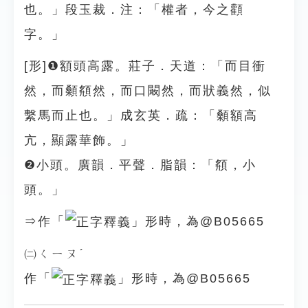
也。」段玉裁．注：「權者，今之顴
字。」
[形]❶額頭高露。莊子．天道：「而目衝
然，而顙頯然，而口闞然，而狀義然，似
繫馬而止也。」成玄英．疏：「顙額高
亢，顯露華飾。」
❷小頭。廣韻．平聲．脂韻：「頯，小
頭。」
⇒作「
」形時，為@B05665
㈡ㄑㄧㄡˊ
作「
」形時，為@B05665