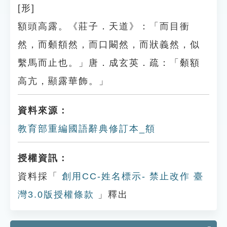
[形]
額頭高露。《莊子．天道》：「而目衝
然，而顙頯然，而口闞然，而狀義然，似
繫馬而止也。」唐．成玄英．疏：「顙額
高亢，顯露華飾。」
資料來源：
教育部重編國語辭典修訂本_頯
授權資訊：
資料採「
創用CC-姓名標示- 禁止改作 臺
灣3.0版授權條款
」釋出