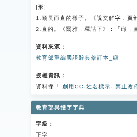
[形]
1.頭長而直的樣子。《說文解字．頁
2.直的。《爾雅．釋詁下》：「頲，
資料來源：
教育部重編國語辭典修訂本_頲
授權資訊：
資料採「
創用CC-姓名標示- 禁止改
教育部異體字字典
字級：
正字