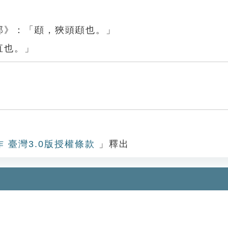
部》：「頲，狹頭頲也。」
直也。」
作 臺灣3.0版授權條款
」釋出