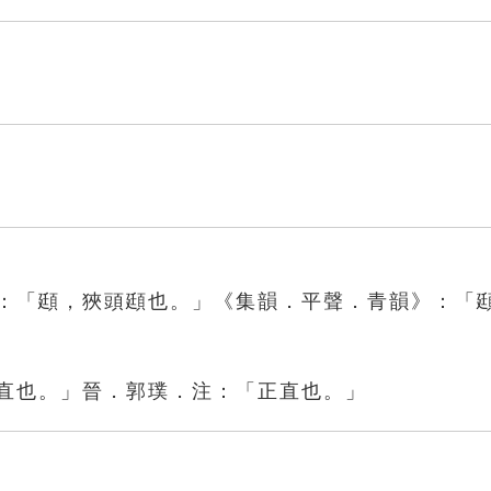
》：「頲，狹頭頲也。」《集韻．平聲．青韻》：「
，直也。」晉．郭璞．注：「正直也。」