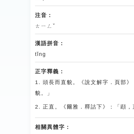
注音：
ㄊㄧㄥˇ
漢語拼音：
tǐng
正字釋義：
1. 頭長而直貌。《說文解字．頁部
貌。」
2. 正直。《爾雅．釋詁下》：「頲
相關異體字：