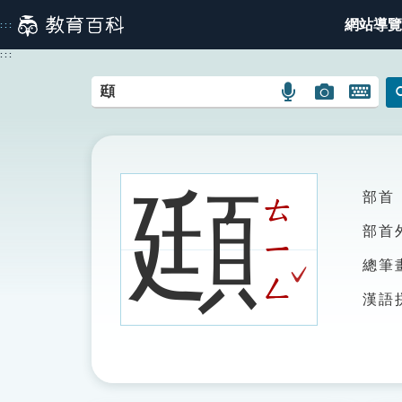
跳
網站導覽
:::
到
主
:::
要
內
語
圖
開
容
言
片
啟
搜
搜
鍵
尋
尋
盤
圖
圖
圖
頲
部首
示
示
示
ㄊ
部首
ㄧ
ˇ
總筆
ㄥ
漢語