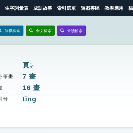
生字詞彙表
成語故事
索引選單
遊戲專區
教學應用
貓
詞條檢索
全文檢索
音讀檢索
頁
ㄧㄝˋ
7
畫
外筆畫
16
畫
畫
tǐng
拼音