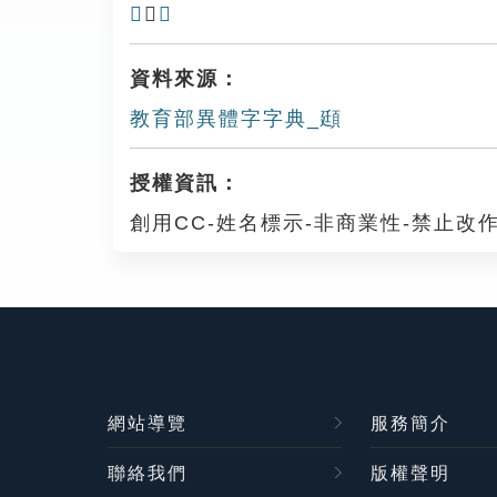
𩑙
、
𩒞
資料來源：
教育部異體字字典_頲
授權資訊：
創用CC-姓名標示-非商業性-禁止改作
網站導覽
服務簡介
聯絡我們
版權聲明