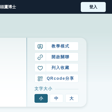
頭鷹博士
登入
教學模式
開啟關聯
列入收藏
QRcode分享
文字大小
小
中
大