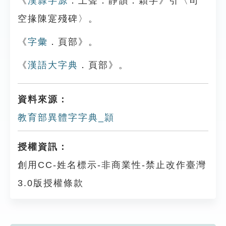
《
漢隸字源
．上聲．靜韻．穎字》引〈司
空掾陳寔殘碑〉。
《
字彙
．頁部》。
《
漢語大字典
．頁部》。
資料來源：
教育部異體字字典_頴
授權資訊：
創用CC-姓名標示-非商業性-禁止改作臺灣
3.0版授權條款