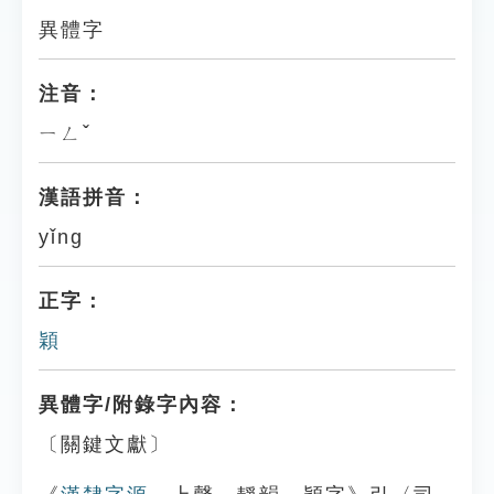
異體字
注音：
ㄧㄥˇ
漢語拼音：
yǐng
正字：
穎
異體字/附錄字內容：
〔關鍵文獻〕