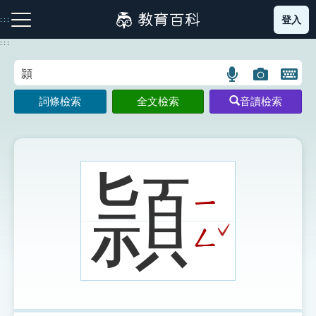
跳
登入
:::
到
主
:::
要
內
語
圖
開
容
注音索引圖示
筆畫索引圖示
部首索引表圖示
言
片
啟
詞條檢索
全文檢索
音讀檢索
搜
搜
鍵
尋
尋
盤
圖
圖
圖
示
示
示
頴
ㄧ
網站導覽
ˇ
ㄥ
生字詞彙表
成語故事