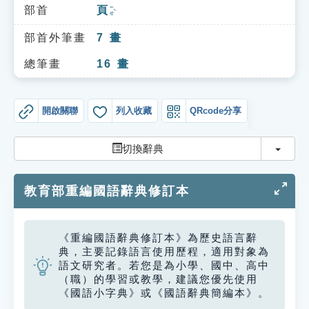
索引選單
部首
頁
ㄧㄝˋ
知識索引
部首外筆畫
7
畫
單字索引
總筆畫
16
畫
生命大百科索引
開啟關聯
列入收藏
QRcode分享
遊戲專區
切換
切換辭典
教學應用
教育部重編國語辭典修訂本
貓頭鷹博士
《重編國語辭典修訂本》為歷史語言辭
典，主要記錄語言使用歷程，適用對象為
語文研究者。若您是為小學、國中、高中
（職）的學習或教學，建議您優先使用
《國語小字典》或《國語辭典簡編本》。