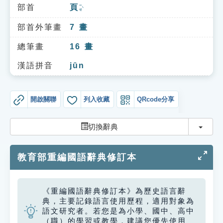
索引選單
部首
頁
ㄧㄝˋ
知識索引
部首外筆畫
7
畫
單字索引
總筆畫
16
畫
生命大百科索引
漢語拼音
jūn
遊戲專區
開啟關聯
列入收藏
QRcode分享
教學應用
切換
切換辭典
貓頭鷹博士
教育部重編國語辭典修訂本
《重編國語辭典修訂本》為歷史語言辭
典，主要記錄語言使用歷程，適用對象為
語文研究者。若您是為小學、國中、高中
（職）的學習或教學，建議您優先使用