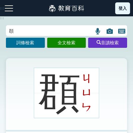
跳
登入
:::
到
主
:::
要
內
語
圖
開
容
注音索引圖示
筆畫索引圖示
部首索引表圖示
言
片
啟
詞條檢索
全文檢索
音讀檢索
搜
搜
鍵
尋
尋
盤
圖
圖
圖
示
示
示
頵
ㄐ
ㄩ
網站導覽
ㄣ
生字詞彙表
成語故事