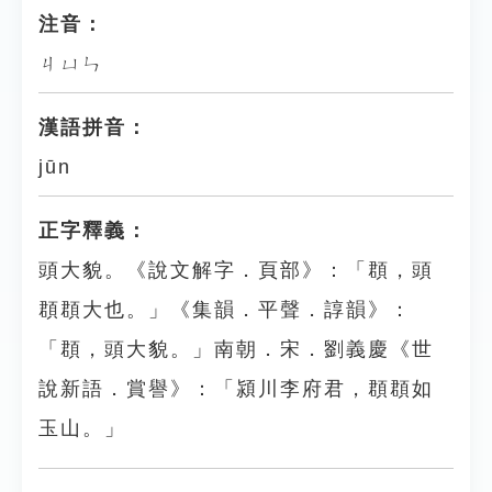
注音：
ㄐㄩㄣ
漢語拼音：
jūn
正字釋義：
頭大貌。《說文解字．頁部》：「頵，頭
頵頵大也。」《集韻．平聲．諄韻》：
「頵，頭大貌。」南朝．宋．劉義慶《世
說新語．賞譽》：「潁川李府君，頵頵如
玉山。」