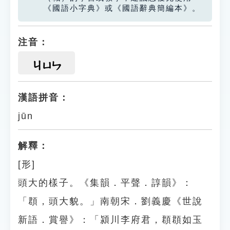
《國語小字典》或《國語辭典簡編本》。
注音：
ㄐㄩㄣ
漢語拼音：
jūn
解釋：
[形]
頭大的樣子。《集韻．平聲．諄韻》：
「頵，頭大貌。」南朝宋．劉義慶《世說
新語．賞譽》：「潁川李府君，頵頵如玉