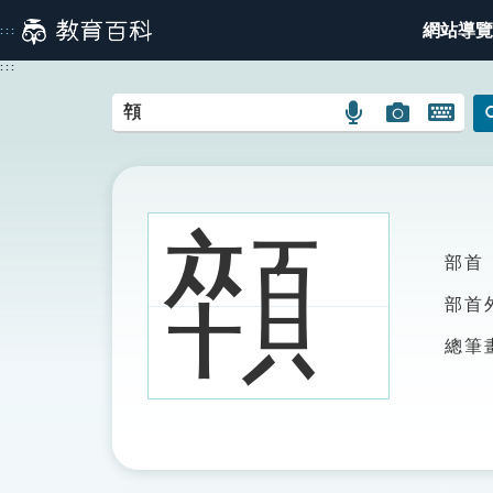
跳
網站導覽
:::
到
主
:::
要
內
語
圖
開
容
言
片
啟
搜
搜
鍵
尋
尋
盤
圖
圖
圖
顇
示
示
示
部首
部首
總筆