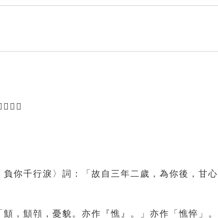
短貌。」
郎．負你千行淚〉詞：「故自三年二歲，為你後，甘
：「顦，顦顇，憂貌。亦作『憔』。」亦作「憔悴」