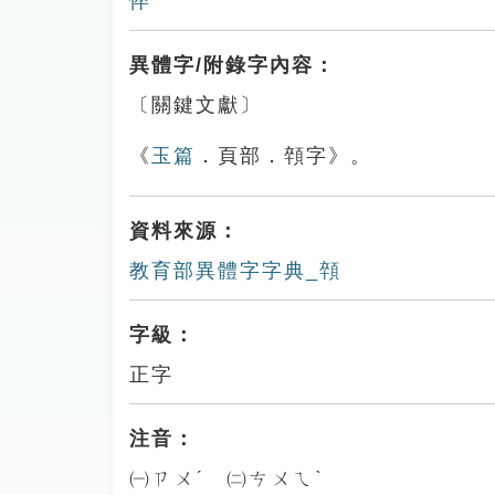
悴
異體字/附錄字內容：
〔關鍵文獻〕
《
玉篇
．頁部．顇字》。
資料來源：
教育部異體字字典_顇
字級：
正字
注音：
㈠ㄗㄨˊ ㈡ㄘㄨㄟˋ