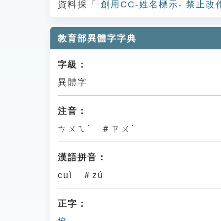
資料採「
創用CC-姓名標示- 禁止改
教育部異體字字典
字級：
異體字
注音：
ㄘㄨㄟˋ ＃ㄗㄨˊ
漢語拼音：
cuì ＃zú
正字：