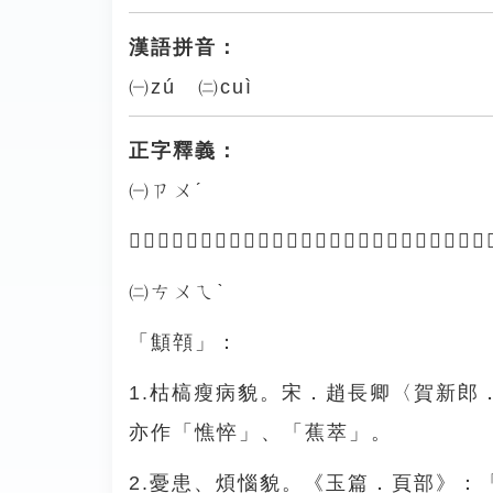
漢語拼音：
㈠zú ㈡cuì
正字釋義：
㈠ㄗㄨˊ
「𩓦顇」：短貌。《集韻．入聲．術韻》：「顇，𩓦顇，
㈡ㄘㄨㄟˋ
「顦顇」：
1.枯槁瘦病貌。宋．趙長卿〈賀新
亦作「憔悴」、「蕉萃」。
2.憂患、煩惱貌。《玉篇．頁部》