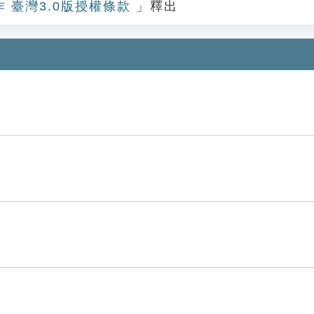
作 臺灣3.0版授權條款
」釋出