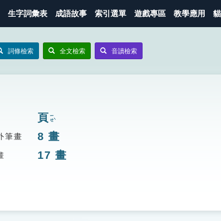
生字詞彙表
成語故事
索引選單
遊戲專區
教學應用
貓
詞條檢索
全文檢索
音讀檢索
頁
ㄧㄝˋ
8
畫
外筆畫
17
畫
畫