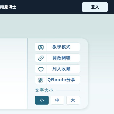
頭鷹博士
登入
教學模式
開啟關聯
列入收藏
QRcode分享
文字大小
小
中
大