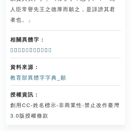
人臣常譽先王之德厚而願之，是誹謗其君
者也。」
相關異體字：
𠪰
、
愿
、
𢥧
、
𩕮
、
𩕾
、
𩔊
資料來源：
教育部異體字字典_願
授權資訊：
創用CC-姓名標示-非商業性-禁止改作臺灣
3.0版授權條款