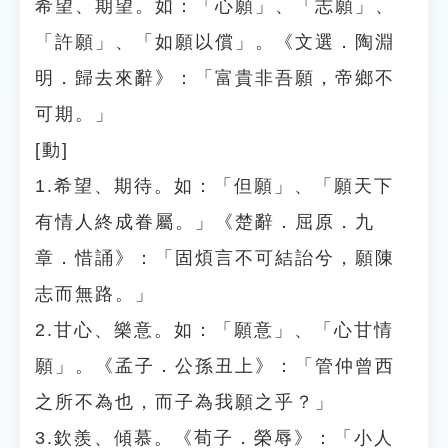
希望、期望。如：「心願」、「志願」、
「許願」、「如願以償」。《文選．陶淵
明．歸去來辭》：「富貴非吾願，帝鄉不
可期。」
[動]
1.希望、期待。如：「但願」、「願天下
有情人終成眷屬。」《楚辭．屈原．九
章．惜誦》：「固煩言不可結詒兮，願陳
志而無路。」
2.甘心、樂意。如：「願意」、「心甘情
願」。《孟子．公孫丑上》：「管仲曾西
之所不為也，而子為我願之乎？」
3.欽羨、傾慕。《荀子．榮辱》：「小人