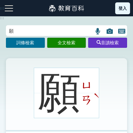
跳
登入
:::
到
主
:::
要
內
語
圖
開
容
注音索引圖示
筆畫索引圖示
部首索引表圖示
言
片
啟
詞條檢索
全文檢索
音讀檢索
搜
搜
鍵
尋
尋
盤
圖
圖
圖
示
示
示
願
ㄩ
網站導覽
ˋ
ㄢ
生字詞彙表
成語故事