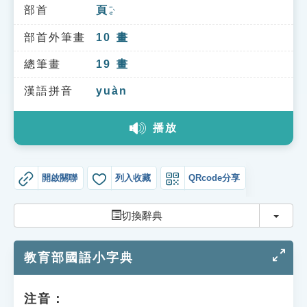
索引選單
部首
頁
ㄧㄝˋ
知識索引
部首外筆畫
10
畫
單字索引
總筆畫
19
畫
生命大百科索引
漢語拼音
yuàn
播放
遊戲專區
教學應用
開啟關聯
列入收藏
QRcode分享
貓頭鷹博士
切換
切換辭典
教育部國語小字典
注音：