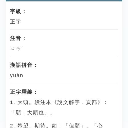
字級：
正字
注音：
ㄩㄢˋ
漢語拼音：
yuàn
正字釋義：
1. 大頭。段注本《說文解字．頁部》：
「願，大頭也。」
2. 希望、期待。如：「但願」、「心