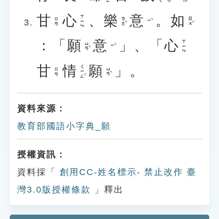
甘
心
、
樂
意
。
如
ㄒㄧㄣ
ㄌㄜˋ
ㄖㄨˊ
ㄍㄢ
ㄧˋ
：「
願
意
」、「
心
ㄒㄧㄣ
ㄩㄢˋ
ㄧˋ
甘
情
願
」。
ㄑㄧㄥˊ
ㄩㄢˋ
ㄍㄢ
資料來源：
教育部國語小字典_願
授權資訊：
資料採「
創用CC-姓名標示- 禁止改作 臺
灣3.0版授權條款
」釋出