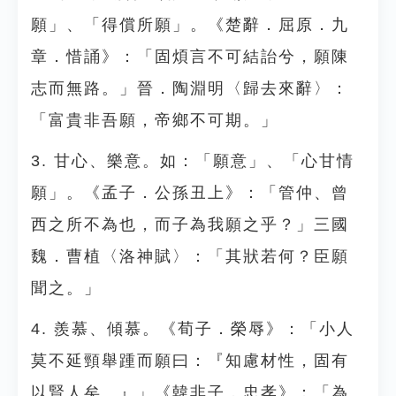
願」、「得償所願」。《楚辭．屈原．九
章．惜誦》：「固煩言不可結詒兮，願陳
志而無路。」晉．陶淵明〈歸去來辭〉：
「富貴非吾願，帝鄉不可期。」
3. 甘心、樂意。如：「願意」、「心甘情
願」。《孟子．公孫丑上》：「管仲、曾
西之所不為也，而子為我願之乎？」三國
魏．曹植〈洛神賦〉：「其狀若何？臣願
聞之。」
4. 羨慕、傾慕。《荀子．榮辱》：「小人
莫不延頸舉踵而願曰：『知慮材性，固有
以賢人矣。』」《韓非子．忠孝》：「為