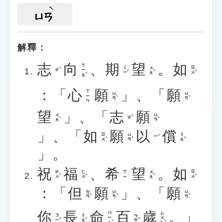
ㄩㄢ
解釋：
志
向
、
期
望
。
如
ㄒㄧㄤˋ
ㄑㄧˊ
ㄨㄤˋ
ㄖㄨˊ
ㄓˋ
：「
心
願
」、「
願
ㄒㄧㄣ
ㄩㄢˋ
ㄩㄢˋ
望
」、「
志
願
ㄨㄤˋ
ㄩㄢˋ
ㄓˋ
」、「
如
願
以
償
ㄖㄨˊ
ㄩㄢˋ
ㄔㄤˊ
ㄧˇ
」。
祝
福
、
希
望
。
如
ㄓㄨˋ
ㄈㄨˊ
ㄨㄤˋ
ㄖㄨˊ
ㄒㄧ
：「
但
願
」、「
願
ㄉㄢˋ
ㄩㄢˋ
ㄩㄢˋ
你
長
命
百
歲
。」
ㄇㄧㄥˋ
ㄙㄨㄟˋ
ㄋㄧˇ
ㄔㄤˊ
ㄅㄞˇ