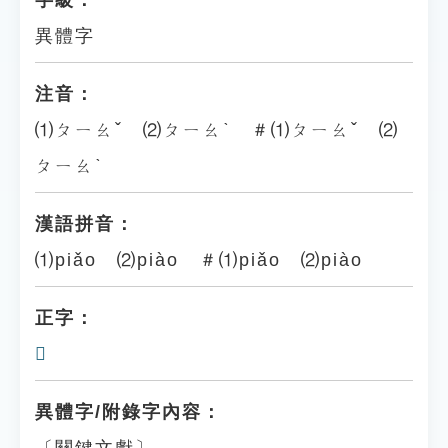
字級：
異體字
注音：
⑴ㄆㄧㄠˇ ⑵ㄆㄧㄠˋ ＃⑴ㄆㄧㄠˇ ⑵
ㄆㄧㄠˋ
漢語拼音：
⑴piǎo ⑵piào ＃⑴piǎo ⑵piào
正字：
𩮳
異體字/附錄字內容：