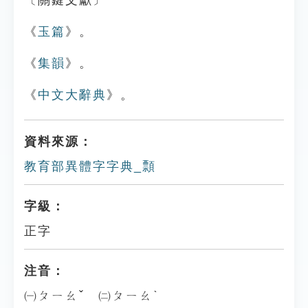
〔關鍵文獻〕
《
玉篇
》。
《
集韻
》。
《
中文大辭典
》。
資料來源：
教育部異體字字典_顠
字級：
正字
注音：
㈠ㄆㄧㄠˇ ㈡ㄆㄧㄠˋ