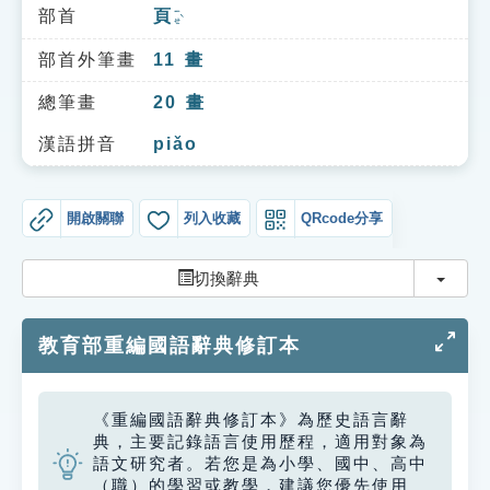
索引選單
部首
頁
ㄧㄝˋ
知識索引
部首外筆畫
11
畫
單字索引
總筆畫
20
畫
生命大百科索引
漢語拼音
piǎo
遊戲專區
開啟關聯
列入收藏
QRcode分享
教學應用
切換
切換辭典
貓頭鷹博士
教育部重編國語辭典修訂本
《重編國語辭典修訂本》為歷史語言辭
典，主要記錄語言使用歷程，適用對象為
語文研究者。若您是為小學、國中、高中
（職）的學習或教學，建議您優先使用