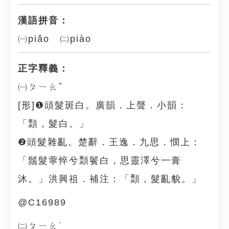
漢語拼音：
㈠piǎo ㈡piào
正字釋義：
㈠ㄆㄧㄠˇ
[形]❶頭髮斑白。廣韻．上聲．小韻：
「顠，髮白。」
❷頭髮雜亂。楚辭．王逸．九思．憫上：
「鬚髮薴悴兮顠鬢白，思靈澤兮一膏
沐。」洪興祖．補注：「顠，髮亂貌。」
@C16989
㈡ㄆㄧㄠˋ