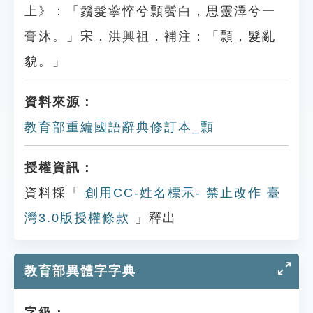
上》：「鬚髮薴悴兮顠鬢白，思靈澤兮一
膏沐。」宋．洪興祖．補注：「顠，髮亂
貌。」
資料來源：
教育部重編國語辭典修訂本_顠
授權資訊：
資料採「
創用CC-姓名標示- 禁止改作 臺
灣3.0版授權條款
」釋出
教育部異體字字典