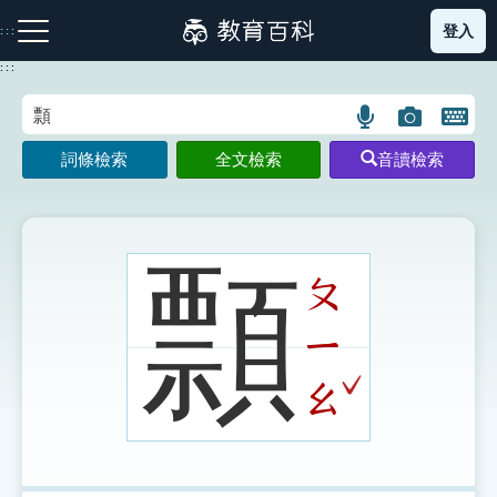
跳
登入
:::
到
主
:::
要
內
語
圖
開
容
注音索引圖示
筆畫索引圖示
部首索引表圖示
言
片
啟
詞條檢索
全文檢索
音讀檢索
搜
搜
鍵
尋
尋
盤
圖
圖
圖
示
示
示
顠
ㄆ
ㄧ
網站導覽
ˇ
ㄠ
生字詞彙表
成語故事