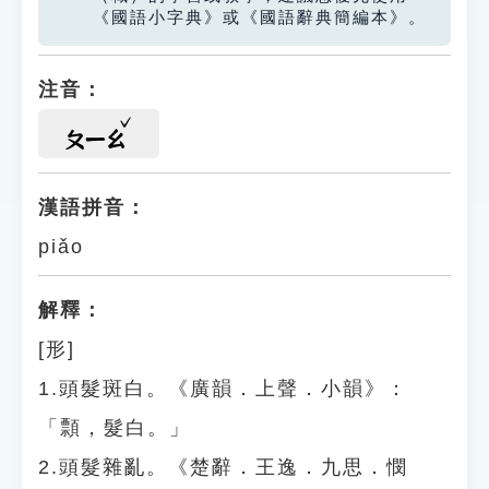
《國語小字典》或《國語辭典簡編本》。
注音：
ㄆㄧㄠ
漢語拼音：
piǎo
解釋：
[形]
1.頭髮斑白。《廣韻．上聲．小韻》：
「顠，髮白。」
2.頭髮雜亂。《楚辭．王逸．九思．憫