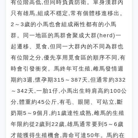
有位階高低,但同時負責防衛。單身漢群內
只有雄馬,組成不穩定,常有個體移進移出。
2～3歲的小馬也會組成兩性都有的小馬
群。同一地區的馬群會聚成大群(herd)一
起遷移、覓食,但同一大群內的不同為群也
有位階之分,優先享用覓食區的順序不同,有
時會引發衝突。馬終年可生殖,雌馬發情週
期約3週,懷孕期315～387天,但通常約332
～342天,一胎1仔,小馬出生時肩高約100公
分,體重約45公斤,有毛、眼開、可站立,斷
奶期5～9個月,約1歲達性成熟,雌馬的生殖
年限約從2歲到22歲,雄馬通常要到5～6歲
才能獲得生殖機會,壽命可達50年。馬約在