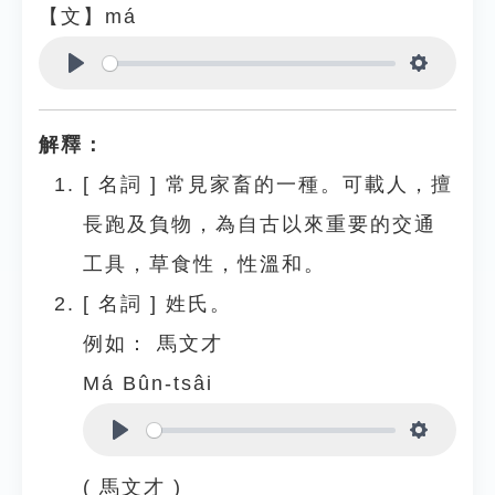
【文】má
Play
Settings
解釋：
[
名詞
]
常見家畜的一種。可載人，擅
長跑及負物，為自古以來重要的交通
工具，草食性，性溫和。
[
名詞
]
姓氏。
例如：
馬文才
Má Bûn-tsâi
Play
Settings
( 馬文才 )