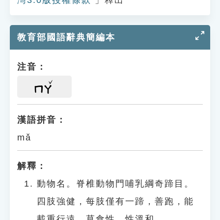
教育部國語辭典簡編本
注音：
ㄇㄚ
漢語拼音：
mǎ
解釋：
動物名。脊椎動物門哺乳綱奇蹄目。
四肢強健，每肢僅有一蹄，善跑，能
載重行遠，草食性，性溫和。