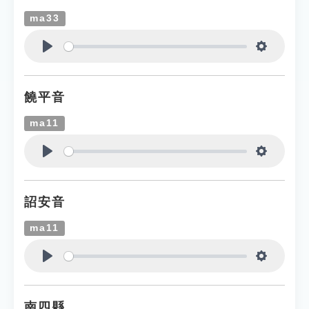
ma33
Play
Settings
饒平音
ma11
Play
Settings
詔安音
ma11
Play
Settings
南四縣