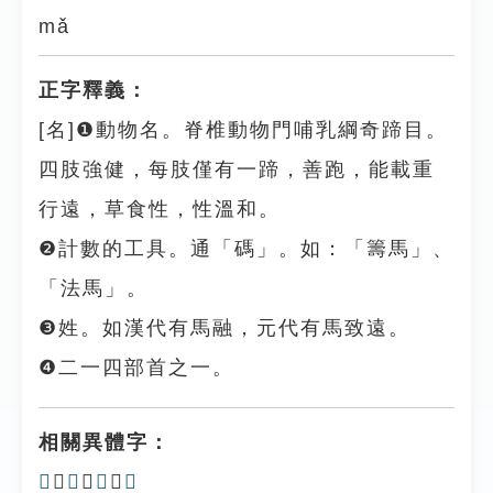
mǎ
正字釋義：
[名]❶動物名。脊椎動物門哺乳綱奇蹄目。
四肢強健，每肢僅有一蹄，善跑，能載重
行遠，草食性，性溫和。
❷計數的工具。通「碼」。如：「籌馬」、
「法馬」。
❸姓。如漢代有馬融，元代有馬致遠。
❹二一四部首之一。
相關異體字：
𢒗
、
𢒠
、
𢒧
、
𩡮