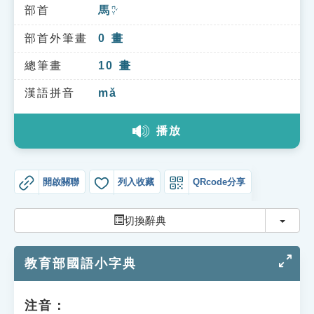
索引選單
部首
馬
ㄇㄚˇ
知識索引
部首外筆畫
0
畫
單字索引
總筆畫
10
畫
生命大百科索引
漢語拼音
mǎ
播放
遊戲專區
教學應用
開啟關聯
列入收藏
QRcode分享
貓頭鷹博士
切換
切換辭典
教育部國語小字典
注音：