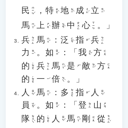
民
，
特
地
成
立
ㄇㄧㄣˊ
ㄊㄜˋ
ㄉㄧˋ
ㄔㄥˊ
ㄌㄧˋ
馬
上
辦
中
心
。」
ㄓㄨㄥ
ㄒㄧㄣ
ㄇㄚˇ
ㄕㄤˋ
ㄅㄢˋ
兵
馬
：
泛
指
兵
ㄅㄧㄥ
ㄅㄧㄥ
ㄇㄚˇ
ㄈㄢˋ
ㄓˇ
力
。
如
：「
我
方
ㄌㄧˋ
ㄖㄨˊ
ㄨㄛˇ
ㄈㄤ
的
兵
馬
是
敵
方
ㄅㄧㄥ
˙ㄉㄜ
ㄇㄚˇ
ㄉㄧˊ
ㄈㄤ
ㄕˋ
的
一
倍
。」
˙ㄉㄜ
ㄅㄟˋ
ㄧˊ
人
馬
：
多
指
人
ㄉㄨㄛ
ㄖㄣˊ
ㄇㄚˇ
ㄖㄣˊ
ㄓˇ
員
。
如
：「
登
山
ㄩㄢˊ
ㄖㄨˊ
ㄉㄥ
ㄕㄢ
隊
的
人
馬
剛
從
ㄉㄨㄟˋ
ㄘㄨㄥˊ
˙ㄉㄜ
ㄖㄣˊ
ㄇㄚˇ
ㄍㄤ