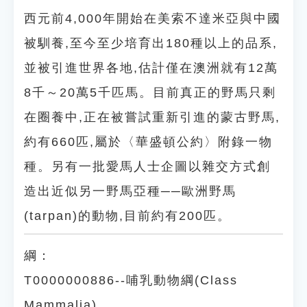
西元前4,000年開始在美索不達米亞與中國
被馴養,至今至少培育出180種以上的品系,
並被引進世界各地,估計僅在澳洲就有12萬
8千～20萬5千匹馬。目前真正的野馬只剩
在圈養中,正在被嘗試重新引進的蒙古野馬,
約有660匹,屬於〈華盛頓公約〉附錄一物
種。另有一批愛馬人士企圖以雜交方式創
造出近似另一野馬亞種──歐洲野馬
(tarpan)的動物,目前約有200匹。
綱：
T0000000886--哺乳動物綱(Class
Mammalia)