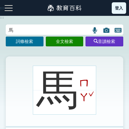
跳
登入
:::
到
主
:::
要
內
語
圖
開
容
注音索引圖示
筆畫索引圖示
部首索引表圖示
言
片
啟
詞條檢索
全文檢索
音讀檢索
搜
搜
鍵
尋
尋
盤
圖
圖
圖
示
示
示
馬
ㄇ
網站導覽
ˇ
ㄚ
生字詞彙表
成語故事