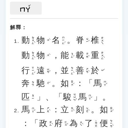
ㄇㄚ
解釋：
動
物
名
。
脊
椎
ㄉㄨㄥˋ
ㄇㄧㄥˊ
ㄓㄨㄟ
ㄐㄧˇ
ㄨˋ
動
物
，
能
載
重
ㄉㄨㄥˋ
ㄓㄨㄥˋ
ㄋㄥˊ
ㄗㄞˋ
ㄨˋ
行
遠
，
並
善
於
ㄒㄧㄥˊ
ㄅㄧㄥˋ
ㄩㄢˇ
ㄕㄢˋ
ㄩˊ
奔
馳
。
如
：「
馬
ㄖㄨˊ
ㄇㄚˇ
ㄅㄣ
ㄔˊ
匹
」、「
駿
馬
」。
ㄐㄩㄣˋ
ㄇㄚˇ
ㄆㄧ
馬
上
：
立
刻
。
如
ㄇㄚˇ
ㄕㄤˋ
ㄌㄧˋ
ㄎㄜˋ
ㄖㄨˊ
：「
政
府
為
了
便
ㄅㄧㄢˋ
˙ㄌㄜ
ㄓㄥˋ
ㄈㄨˇ
ㄨㄟˋ