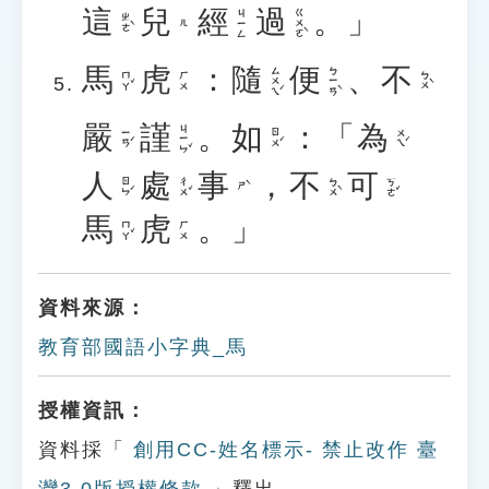
這
兒
經
過
。」
ㄍㄨㄛˋ
ㄐㄧㄥ
ㄓㄜˋ
ㄦ
馬
虎
：
隨
便
、
不
ㄙㄨㄟˊ
ㄅㄧㄢˋ
ㄇㄚˇ
ㄅㄨˋ
ㄏㄨ
嚴
謹
。
如
：「
為
ㄐㄧㄣˇ
ㄧㄢˊ
ㄖㄨˊ
ㄨㄟˊ
人
處
事
，
不
可
ㄖㄣˊ
ㄔㄨˇ
ㄅㄨˋ
ㄎㄜˇ
ㄕˋ
馬
虎
。」
ㄇㄚˇ
ㄏㄨ
資料來源：
教育部國語小字典_馬
授權資訊：
資料採「
創用CC-姓名標示- 禁止改作 臺
灣3.0版授權條款
」釋出