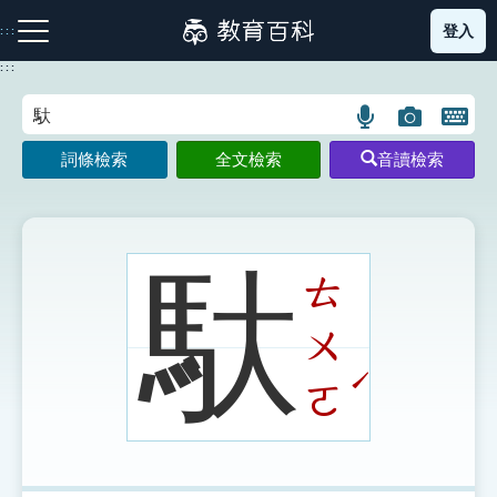
跳
登入
:::
到
主
:::
要
內
語
圖
開
容
注音索引圖示
筆畫索引圖示
部首索引表圖示
言
片
啟
詞條檢索
全文檢索
音讀檢索
搜
搜
鍵
尋
尋
盤
圖
圖
圖
示
示
示
馱
ㄊ
ㄨ
網站導覽
ˊ
ㄛ
生字詞彙表
成語故事