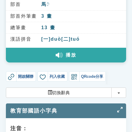
索引選單
部首
馬
ㄇㄚˇ
知識索引
部首外筆畫
3
畫
單字索引
總筆畫
13
畫
生命大百科索引
漢語拼音
[一]duò[二]tuó
播放
遊戲專區
教學應用
開啟關聯
列入收藏
QRcode分享
貓頭鷹博士
切換
切換辭典
教育部國語小字典
注音：