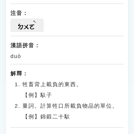
注音：
ㄉㄨㄛ
漢語拼音：
duò
解釋：
牲畜背上載負的東西。
【例】馱子
量詞。計算牲口所載負物品的單位。
【例】錦鍛二十馱