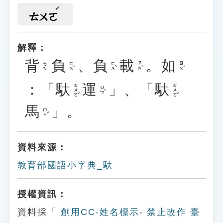
ㄊㄨㄛ
解釋：
背
負
、
負
載
。
如
ㄈㄨˋ
ㄈㄨˋ
ㄗㄞˋ
ㄖㄨˊ
ㄅㄟ
：「
馱
運
」、「
馱
ㄊㄨㄛˊ
ㄊㄨㄛˊ
ㄩㄣˋ
馬
」。
ㄇㄚˇ
資料來源：
教育部國語小字典_馱
授權資訊：
資料採「
創用CC-姓名標示- 禁止改作 臺