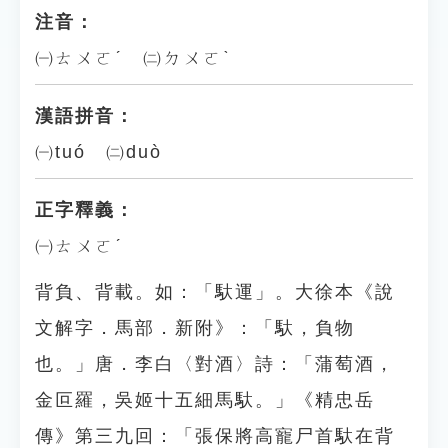
注音：
㈠ㄊㄨㄛˊ ㈡ㄉㄨㄛˋ
漢語拼音：
㈠tuó ㈡duò
正字釋義：
㈠ㄊㄨㄛˊ
背負、背載。如：「馱運」。大徐本《說
文解字．馬部．新附》：「馱，負物
也。」唐．李白〈對酒〉詩：「蒲萄酒，
金叵羅，吳姬十五細馬馱。」《精忠岳
傳》第三九回：「張保將高寵尸首馱在背