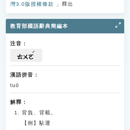
灣3.0版授權條款
」釋出
教育部國語辭典簡編本
注音：
ㄊㄨㄛ
漢語拼音：
tuó
解釋：
背負、背載。
【例】馱運