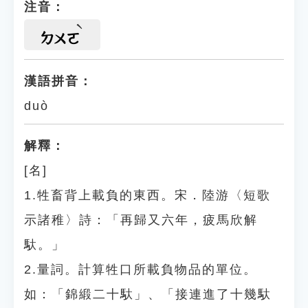
注音：
ㄉㄨㄛ
漢語拼音：
duò
解釋：
[名]
1.牲畜背上載負的東西。宋．陸游〈短歌
示諸稚〉詩：「再歸又六年，疲馬欣解
馱。」
2.量詞。計算牲口所載負物品的單位。
如：「錦緞二十馱」、「接連進了十幾馱