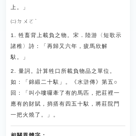
上。」
㈡ㄉㄨㄛˋ
1. 牲畜背上載負之物。宋．陸游〈短歌示
諸稚〉詩：「再歸又六年，疲馬欣解
馱。」
2. 量詞。計算牲口所載負物品之單位。
如：「錦緞二十馱」。《水滸傳》第五○
回：「叫小嘍囉牽了有的馬匹，把莊裡一
應有的財賦，捎搭有四五十馱，將莊院門
一把火燒了。」。
相關異體字：