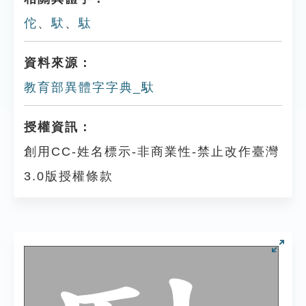
佗
、
䭾
、
駄
資料來源：
教育部異體字字典_馱
授權資訊：
創用CC-姓名標示-非商業性-禁止改作臺灣
3.0版授權條款