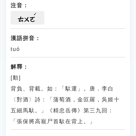
注音：
ㄊㄨㄛ
漢語拼音：
tuó
解釋：
[動]
背負、背載。如：「馱運」。唐．李白
〈對酒〉詩：「蒲萄酒，金叵羅，吳姬十
五細馬馱。」《精忠岳傳》第三九回：
「張保將高寵尸首馱在背上。」