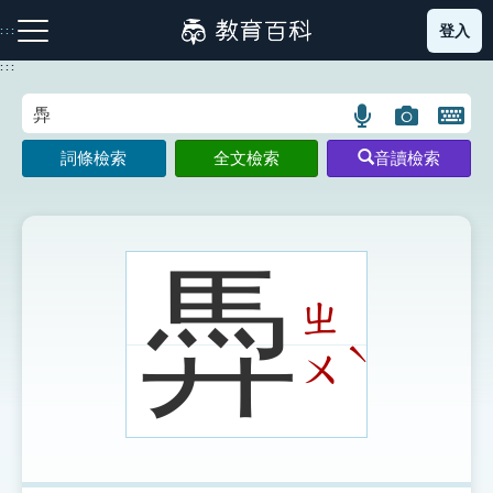
跳
登入
:::
到
主
:::
要
內
語
圖
開
容
注音索引圖示
筆畫索引圖示
部首索引表圖示
言
片
啟
詞條檢索
全文檢索
音讀檢索
搜
搜
鍵
尋
尋
盤
圖
圖
圖
示
示
示
馵
ㄓ
網站導覽
ˋ
ㄨ
生字詞彙表
成語故事