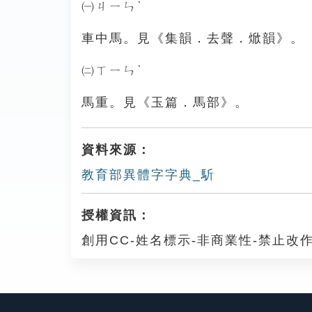
㈠ㄐㄧㄣˋ
車中馬。見《集韻．去聲．焮韻》。
㈡ㄒㄧㄣˋ
馬重。見《玉篇．馬部》。
資料來源：
教育部異體字字典_馸
授權資訊：
創用CC-姓名標示-非商業性-禁止改作