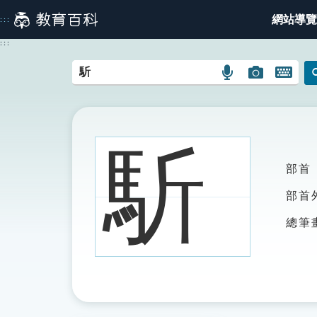
跳
網站導覽
:::
到
主
:::
要
內
語
圖
開
容
言
片
啟
搜
搜
鍵
尋
尋
盤
圖
圖
圖
馸
示
示
示
部首
部首
總筆