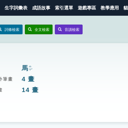
生字詞彙表
成語故事
索引選單
遊戲專區
教學應用
貓
詞條檢索
全文檢索
音讀檢索
馬
ㄇㄚˇ
4
畫
外筆畫
14
畫
畫