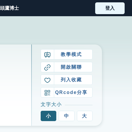
頭鷹博士
登入
教學模式
開啟關聯
列入收藏
QRcode分享
文字大小
小
中
大