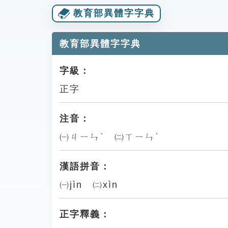
教育部異體字字典
教育部異體字字典
字級：
正字
注音：
㈠ㄐㄧㄣˋ ㈡ㄒㄧㄣˋ
漢語拼音：
㈠jìn ㈡xìn
正字釋義：