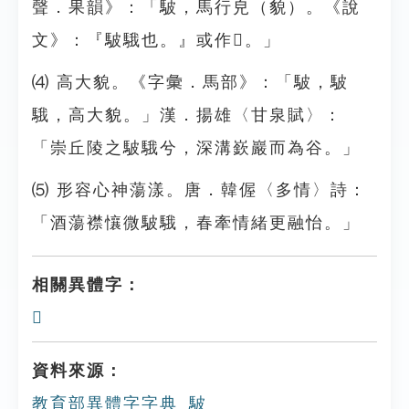
聲．果韻》：「駊，馬行皃（貌）。《說
文》：『駊騀也。』或作𩢘。」
⑷ 高大貌。《字彙．馬部》：「駊，駊
騀，高大貌。」漢．揚雄〈甘泉賦〉：
「崇丘陵之駊騀兮，深溝嶔巖而為谷。」
⑸ 形容心神蕩漾。唐．韓偓〈多情〉詩：
「酒蕩襟懹微駊騀，春牽情緒更融怡。」
相關異體字：
𩢘
資料來源：
教育部異體字字典_駊