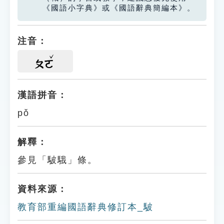
《國語小字典》或《國語辭典簡編本》。
注音：
ㄆㄛ
漢語拼音：
pǒ
解釋：
參見「駊騀」條。
資料來源：
教育部重編國語辭典修訂本_駊