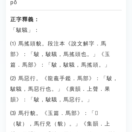
pǒ
正字釋義：
「駊騀」：
⑴ 馬搖頭貌。段注本《說文解字．馬
部》：「駊，駊騀，馬搖頭也。」《玉
篇．馬部》：「駊，駊騀，馬搖頭。」
⑵ 馬惡行。《龍龕手鑑．馬部》：「駊，
駊騀，馬惡行也。」《廣韻．上聲．果
韻》：「駊，駊騀，馬惡行。」
⑶ 馬行貌。《玉篇．馬部》：「𩢘
（駊），馬行皃（貌）。」《集韻．上