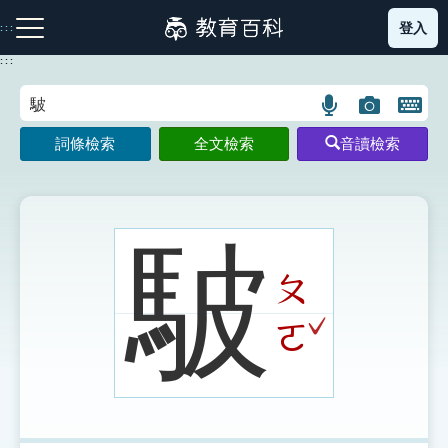
跳
登入
:::
到
主
:::
要
內
語
圖
開
容
注音索引圖示
筆畫索引圖示
部首索引表圖示
言
片
啟
詞條檢索
全文檢索
音讀檢索
搜
搜
鍵
尋
尋
盤
圖
圖
圖
示
示
示
駊
ㄆ
網站導覽
ˇ
ㄛ
生字詞彙表
成語故事