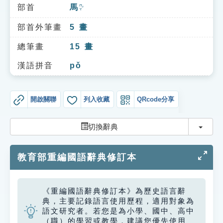
索引選單
部首
馬
ㄇㄚˇ
知識索引
部首外筆畫
5
畫
單字索引
總筆畫
15
畫
生命大百科索引
漢語拼音
pǒ
遊戲專區
開啟關聯
列入收藏
QRcode分享
教學應用
切換
切換辭典
貓頭鷹博士
教育部重編國語辭典修訂本
《重編國語辭典修訂本》為歷史語言辭
典，主要記錄語言使用歷程，適用對象為
語文研究者。若您是為小學、國中、高中
（職）的學習或教學，建議您優先使用