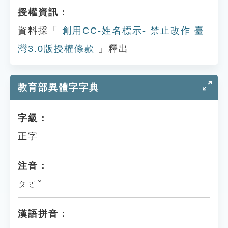
授權資訊：
資料採「
創用CC-姓名標示- 禁止改作 臺
灣3.0版授權條款
」釋出
教育部異體字字典
字級：
正字
注音：
ㄆㄛˇ
漢語拼音：