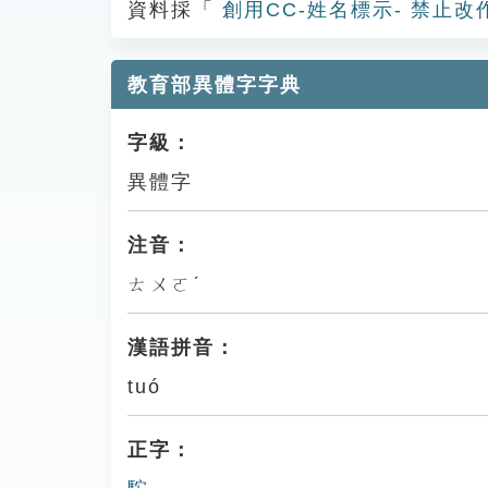
資料採「
創用CC-姓名標示- 禁止改
教育部異體字字典
字級：
異體字
注音：
ㄊㄨㄛˊ
漢語拼音：
tuó
正字：