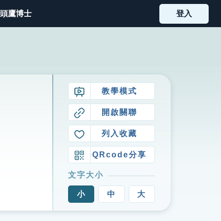
頭鷹博士
登入
教學模式
開啟關聯
列入收藏
QRcode分享
文字大小
小
中
大