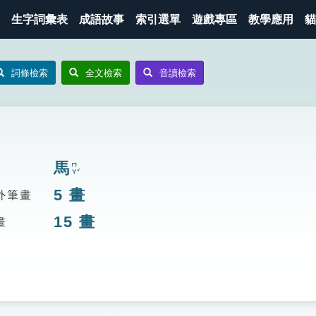
生字詞彙表
成語故事
索引選單
遊戲專區
教學應用
貓
詞條檢索
全文檢索
音讀檢索
馬
ㄇㄚˇ
5
畫
外筆畫
15
畫
畫