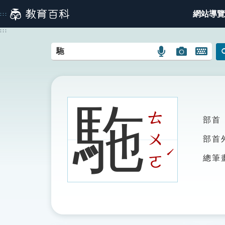
跳
網站導覽
:::
到
主
:::
要
內
語
圖
開
容
言
片
啟
搜
搜
鍵
尋
尋
盤
圖
圖
圖
駞
示
示
示
ㄊ
部首
ㄨ
部首
ˊ
ㄛ
總筆