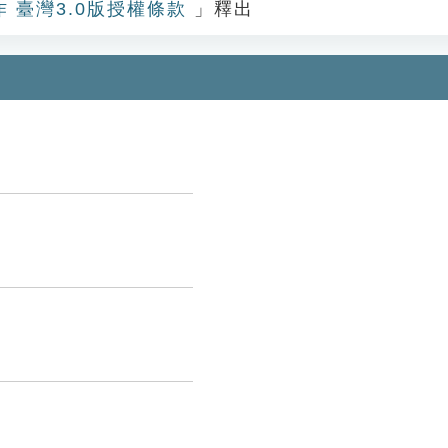
作 臺灣3.0版授權條款
」釋出