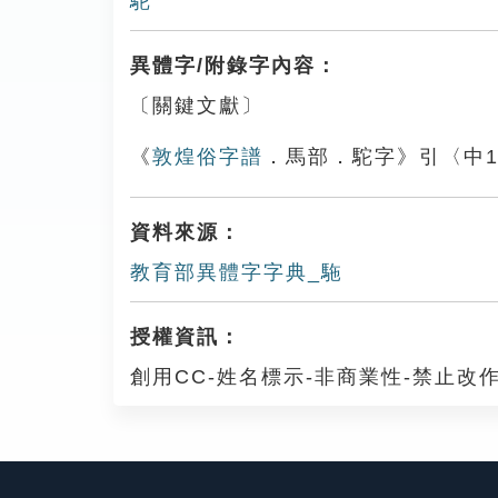
駝
異體字/附錄字內容：
〔關鍵文獻〕
《
敦煌俗字譜
．馬部．駝字》引〈中10
資料來源：
教育部異體字字典_駞
授權資訊：
創用CC-姓名標示-非商業性-禁止改作