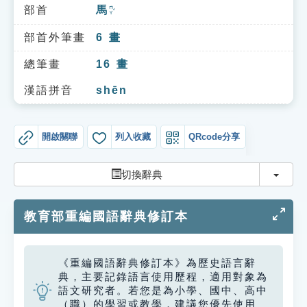
索引選單
部首
馬
ㄇㄚˇ
知識索引
部首外筆畫
6
畫
單字索引
總筆畫
16
畫
生命大百科索引
漢語拼音
shēn
遊戲專區
開啟關聯
列入收藏
QRcode分享
教學應用
切換
切換辭典
貓頭鷹博士
教育部重編國語辭典修訂本
《重編國語辭典修訂本》為歷史語言辭
典，主要記錄語言使用歷程，適用對象為
語文研究者。若您是為小學、國中、高中
（職）的學習或教學，建議您優先使用