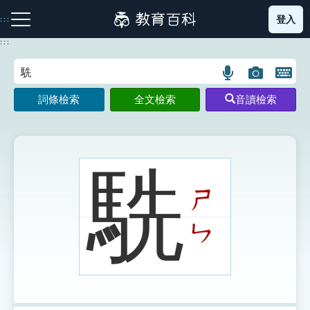
跳
登入
:::
到
主
:::
要
內
語
圖
開
容
注音索引圖示
筆畫索引圖示
部首索引表圖示
言
片
啟
詞條檢索
全文檢索
音讀檢索
搜
搜
鍵
尋
尋
盤
圖
圖
圖
示
示
示
駪
ㄕ
網站導覽
ㄣ
生字詞彙表
成語故事