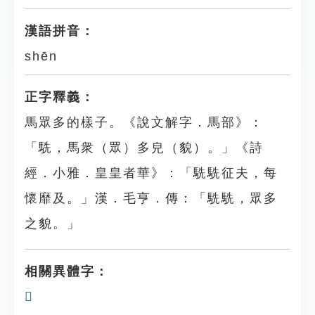
漢語拼音：
shēn
正字釋義：
馬眾多的樣子。《說文解字．馬部》：
「駪，馬衆（眾）多皃（貌）。」《詩
經．小雅．皇皇者華》：「駪駪征夫，每
懷靡及。」漢．毛亨．傳：「駪駪，眾多
之貌。」
相關異體字：
𩣂