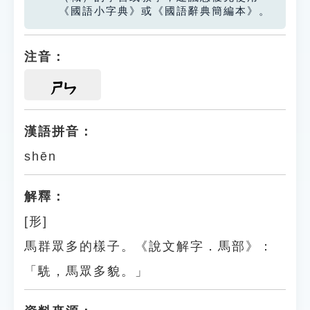
《國語小字典》或《國語辭典簡編本》。
注音：
ㄕㄣ
漢語拼音：
shēn
解釋：
[形]
馬群眾多的樣子。《說文解字．馬部》：
「駪，馬眾多貌。」