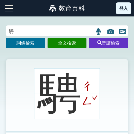
跳
登入
:::
到
主
:::
要
內
語
圖
開
容
注音索引圖示
筆畫索引圖示
部首索引表圖示
言
片
啟
詞條檢索
全文檢索
音讀檢索
搜
搜
鍵
尋
尋
盤
圖
圖
圖
示
示
示
騁
ㄔ
網站導覽
ˇ
ㄥ
生字詞彙表
成語故事