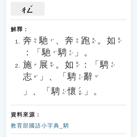
ㄔㄥ
解釋：
奔
馳
、
奔
跑
。
如
ㄆㄠˇ
ㄖㄨˊ
ㄅㄣ
ㄅㄣ
ㄔˊ
：「
馳
騁
」。
ㄔㄥˇ
ㄔˊ
施
展
。
如
：「
騁
ㄓㄢˇ
ㄖㄨˊ
ㄔㄥˇ
ㄕ
志
」、「
騁
辭
ㄔㄥˇ
ㄓˋ
ㄘˊ
」、「
騁
懷
」。
ㄏㄨㄞˊ
ㄔㄥˇ
資料來源：
教育部國語小字典_騁