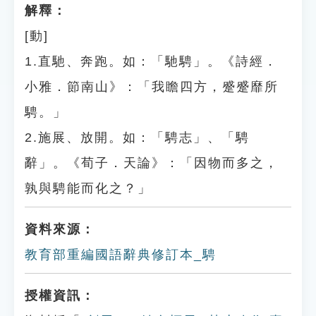
解釋：
[動]
1.直馳、奔跑。如：「馳騁」。《詩經．
小雅．節南山》：「我瞻四方，蹙蹙靡所
騁。」
2.施展、放開。如：「騁志」、「騁
辭」。《荀子．天論》：「因物而多之，
孰與騁能而化之？」
資料來源：
教育部重編國語辭典修訂本_騁
授權資訊：