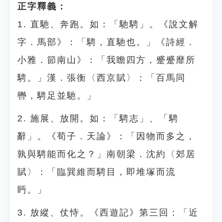
正字釋義：
1. 直馳、奔跑。如：「馳騁」。《說文解
字．馬部》：「騁，直馳也。」《詩經．
小雅．節南山》：「我瞻四方，蹙蹙靡所
騁。」漢．張衡〈西京賦〉：「百馬同
轡，騁足並馳。」
2. 施展、放開。如：「騁志」、「騁
辭」。《荀子．天論》：「因物而多之，
孰與騁能而化之？」南朝梁．沈約〈郊居
賦〉：「臨巽維而騁目，即堆塚而流
眄。」
3. 放縱、仗恃。《西遊記》第三回：「近