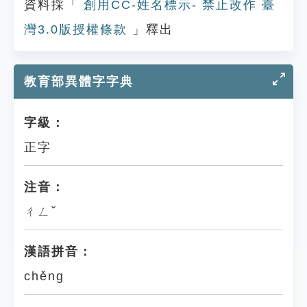
資料採「
創用CC-姓名標示- 禁止改作 臺
灣3.0版授權條款
」釋出
教育部異體字字典
字級：
正字
注音：
ㄔㄥˇ
漢語拼音：
chěng