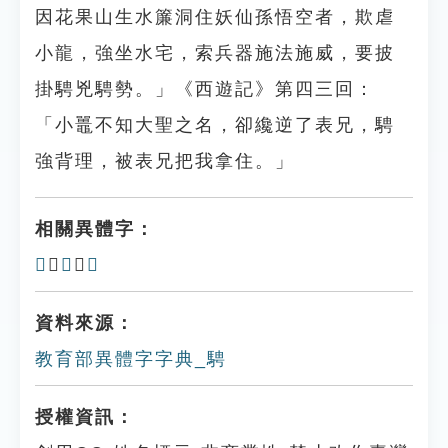
因花果山生水簾洞住妖仙孫悟空者，欺虐
小龍，強坐水宅，索兵器施法施威，要披
掛騁兇騁勢。」《西遊記》第四三回：
「小鼉不知大聖之名，卻纔逆了表兄，騁
強背理，被表兄把我拿住。」
相關異體字：
𩢆
、
𩧢
、
𩣁
資料來源：
教育部異體字字典_騁
授權資訊：