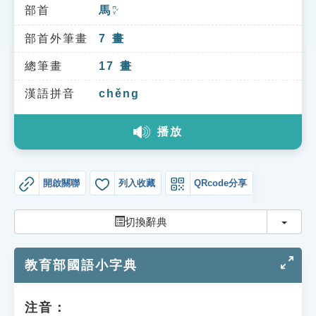
索引選單
部首
馬
ㄇㄚˇ
知識索引
部首外筆畫
7
畫
單字索引
總筆畫
17
畫
生命大百科索引
漢語拼音
chěng
播放
遊戲專區
教學應用
開啟關聯
列入收藏
QRcode分享
貓頭鷹博士
切換
切換辭典
教育部國語小字典
注音：