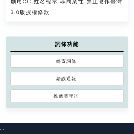
創用CC-姓名標示-非商業性-禁止改作臺灣
3.0版授權條款
詞條功能
轉寄詞條
錯誤通報
推薦關聯詞
:::