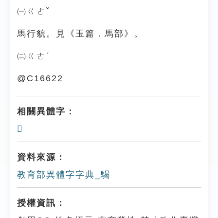
㈠ㄍㄜˇ
馬行貌。見《玉篇．馬部》。
㈡ㄍㄜˊ
@C16622
相關異體字：
𩦞
資料來源：
教育部異體字字典_騔
授權資訊：