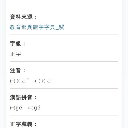
資料來源：
教育部異體字字典_騔
字級：
正字
注音：
㈠ㄍㄜˇ ㈡ㄍㄜˊ
漢語拼音：
㈠gě ㈡gé
正字釋義：