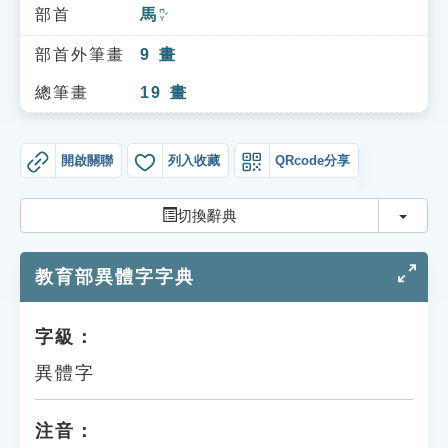
索引選單
部首
馬
ㄇㄚˇ
知識索引
部首外筆畫
9
畫
單字索引
總筆畫
19
畫
生命大百科索引
開啟關聯
列入收藏
QRcode分享
遊戲專區
切換
切換辭典
教學應用
教育部異體字字典
貓頭鷹博士
字級：
異體字
注音：