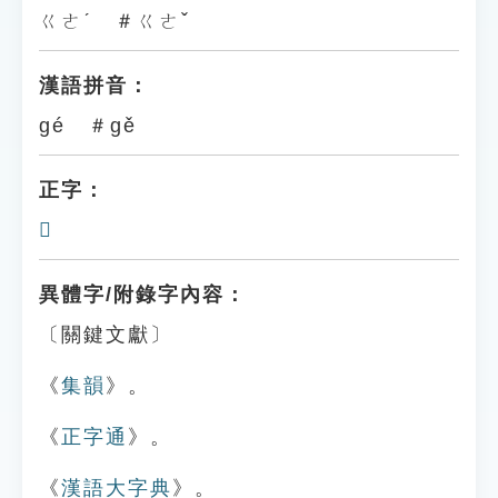
ㄍㄜˊ ＃ㄍㄜˇ
漢語拼音：
gé ＃gě
正字：
𩢛
異體字/附錄字內容：
〔關鍵文獻〕
《
集韻
》。
《
正字通
》。
《
漢語大字典
》。