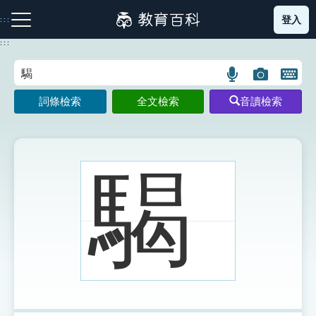
跳
登入
:::
到
主
:::
要
內
語
圖
開
容
注音索引圖示
筆畫索引圖示
部首索引表圖示
言
片
啟
詞條檢索
全文檢索
音讀檢索
搜
搜
鍵
尋
尋
盤
圖
圖
圖
示
示
示
騔
網站導覽
生字詞彙表
成語故事