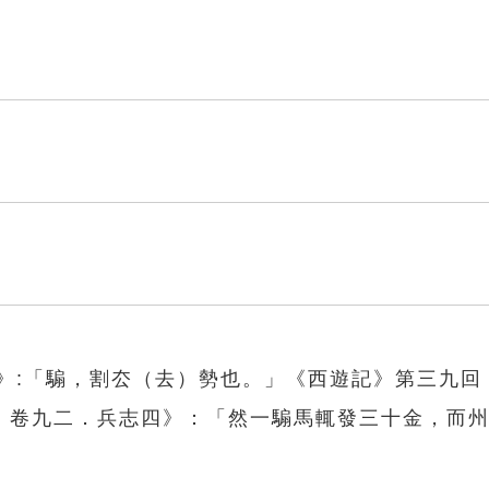
部》:「騸，割厺（去）勢也。」《西遊記》第三九回
．卷九二．兵志四》：「然一騸馬輒發三十金，而