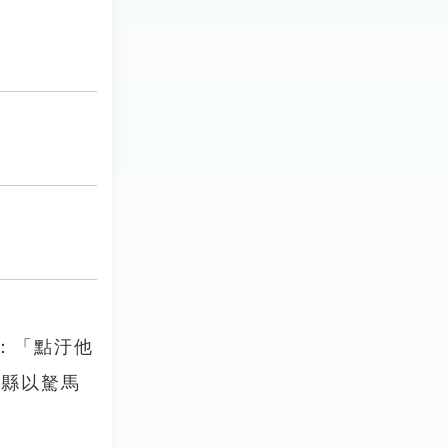
：「點汙他
州縣以駑馬