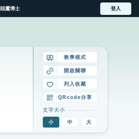
頭鷹博士
登入
教學模式
開啟關聯
列入收藏
QRcode分享
文字大小
小
中
大