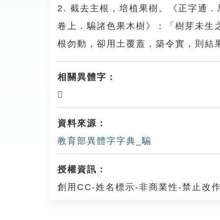
2. 截去主根，培植果樹。《正字通
卷上．騸諸色果木樹》：「樹芽未生
根勿動，卻用土覆蓋，築令實，則結
相關異體字：
𩦐
資料來源：
教育部異體字字典_騸
授權資訊：
創用CC-姓名標示-非商業性-禁止改作