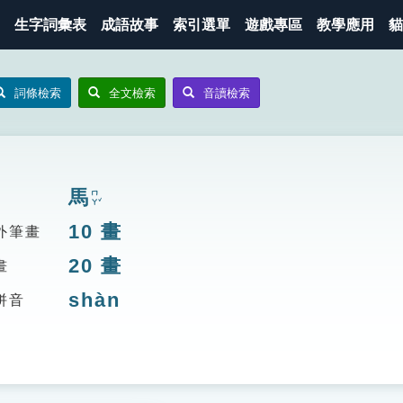
生字詞彙表
成語故事
索引選單
遊戲專區
教學應用
貓
詞條檢索
全文檢索
音讀檢索
馬
ㄇㄚˇ
10
畫
外筆畫
20
畫
畫
shàn
拼音