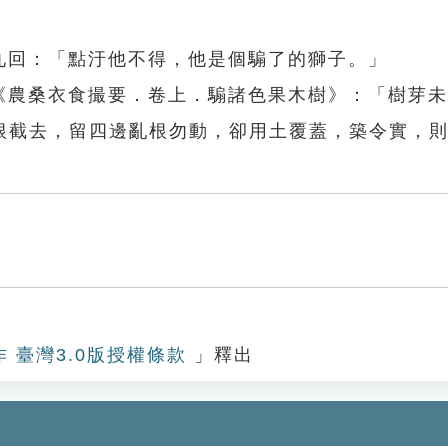
九回：「點汙他不得，他是個騸了的獅子。」
善《農桑衣食撮要．卷上．騸諸色果木樹》：「樹芽
根截去，留四邊亂根勿動，卻用土覆蓋，築令實，
作 臺灣3.0版授權條款
」釋出