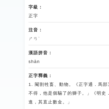
字級：
正字
注音：
ㄕㄢˋ
漢語拼音：
shàn
正字釋義：
1. 閹割牲畜、動物。《正字通．馬
不得，他是個騸了的獅子。」《明史
進，其直止數金。」