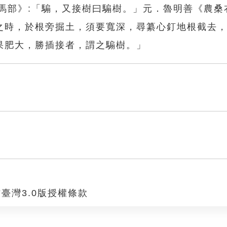
．馬部》:「騸，又接樹曰騸樹。」元．魯明善《農桑
之時，於根旁掘土，須要寬深，尋纂心釘地根截去
果肥大，勝插接者，謂之騸樹。」
臺灣3.0版授權條款