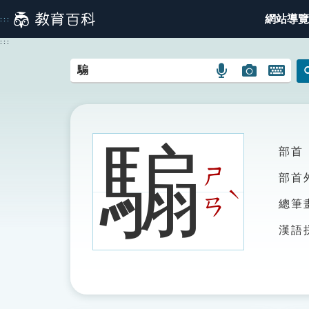
跳
網站導覽
:::
到
主
:::
要
內
語
圖
開
容
言
片
啟
搜
搜
鍵
尋
尋
盤
圖
圖
圖
騸
部首
示
示
示
ㄕ
部首
ˋ
ㄢ
總筆
漢語