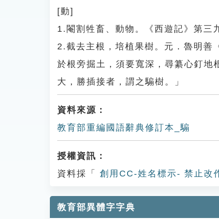
[動]
1.閹割牲畜、動物。《西遊記》第三
2.截去主根，培植果樹。元．魯明
於根旁掘土，須要寬深，尋纂心釘地
大，勝插接者，謂之騸樹。」
資料來源：
教育部重編國語辭典修訂本_騸
授權資訊：
資料採「
創用CC-姓名標示- 禁止改
教育部異體字字典