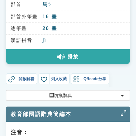
索引選單
部首
馬
ㄇㄚˇ
知識索引
部首外筆畫
16
畫
單字索引
總筆畫
26
畫
生命大百科索引
漢語拼音
jì
播放
遊戲專區
教學應用
開啟關聯
列入收藏
QRcode分享
貓頭鷹博士
切換
切換辭典
教育部國語辭典簡編本
注音：