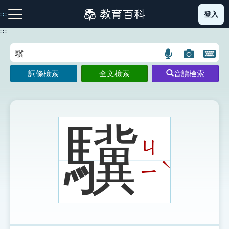
跳
登入
:::
到
主
:::
要
內
語
圖
開
容
注音索引圖示
筆畫索引圖示
部首索引表圖示
言
片
啟
詞條檢索
全文檢索
音讀檢索
搜
搜
鍵
尋
尋
盤
圖
圖
圖
示
示
示
驥
ㄐ
網站導覽
ˋ
ㄧ
生字詞彙表
成語故事