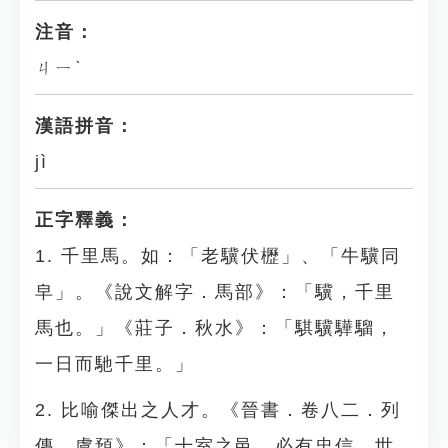
注音：
ㄐㄧˋ
漢語拼音：
jì
正字釋義：
1. 千里馬。如：「老驥伏櫪」、「牛驥同
皁」。《說文解字．馬部》：「驥，千里
馬也。」《莊子．秋水》：「騏驥驊騮，
一日而馳千里。」
2. 比喻傑出之人才。《晉書．卷八二．列
傳．虞預》：「十室之邑，必有忠信，世