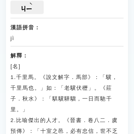
ㄐㄧ
漢語拼音：
jì
解釋：
[名]
1.千里馬。《說文解字．馬部》：「驥，
千里馬也。」如：「老驥伏櫪」。《莊
子．秋水》：「騏驥驊騮，一日而馳千
里。」
2.比喻傑出的人才。《晉書．卷八二．虞
預傳》：「十室之邑，必有忠信，世不乏