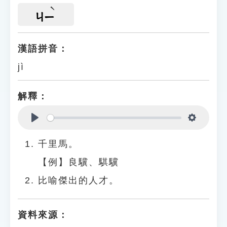
ㄐㄧ
漢語拼音：
jì
解釋：
Play
Settings
千里馬。
【例】良驥、騏驥
比喻傑出的人才。
資料來源：