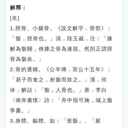
解釋：
[名]
1.脛骨、小腿骨。《說文解字．骨部》：
「骸，脛骨也。」清．段玉裁．注：「膝
解為骸關，俠膝之骨為連胲。然則正謂脛
骨為骸矣。」
2.骨的通稱。《公羊傳．宣公十五年》：
「易子而食之，析骸而炊之。」漢．何
休．解詁：「骸，人骨也。」唐．李白
〈南奔書懷〉詩：「舟中指可掬，城上骸
爭爨。」
3.身體、軀體。如：「形骸」、「屍