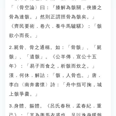
「〈骨空論〉曰：『膝解為骸關，俠膝之
骨為連骸。』然則正謂脛骨為骸矣。」
《齊民要術．卷六．養牛馬驢騾》：「骸
欲小而長。」
2.屍骨、骨之通稱。如：「骨骸」、「屍
骸」、「遺骸」。《公羊傳．宣公十五
年》：「易子而食之，析骸而炊之。」
漢．何休．解詁：「骸，人骨也。」唐．
李白〈南奔書懷〉詩：「舟中指可掬，城
上骸爭爨。」
3.身體、軀體。《呂氏春秋．孟春紀．重
己》：「其為輿馬衣裘也，足以逸身暖骸