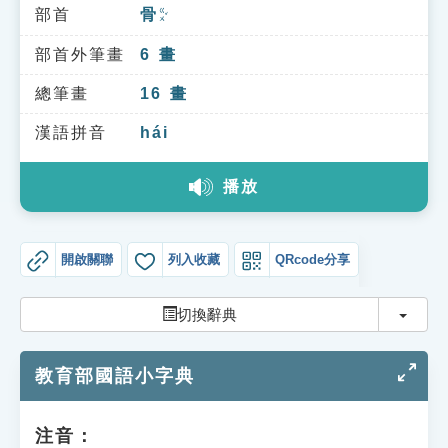
索引選單
部首
骨
ㄍㄨˇ
知識索引
部首外筆畫
6
畫
單字索引
總筆畫
16
畫
生命大百科索引
漢語拼音
hái
播放
遊戲專區
教學應用
開啟關聯
列入收藏
QRcode分享
貓頭鷹博士
切換
切換辭典
教育部國語小字典
注音：