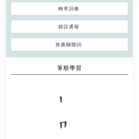
轉寄詞條
錯誤通報
推薦關聯詞
筆順學習