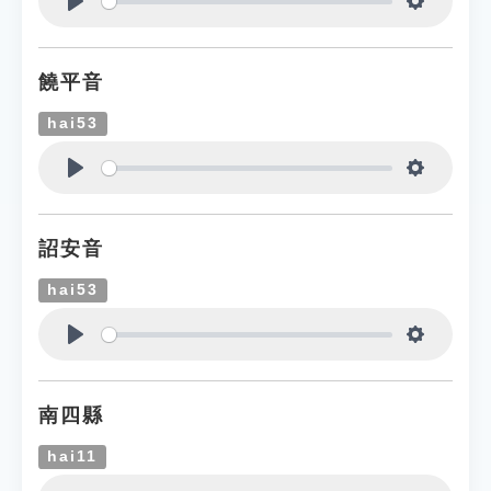
Play
Settings
饒平音
hai53
Play
Settings
詔安音
hai53
Play
Settings
南四縣
hai11