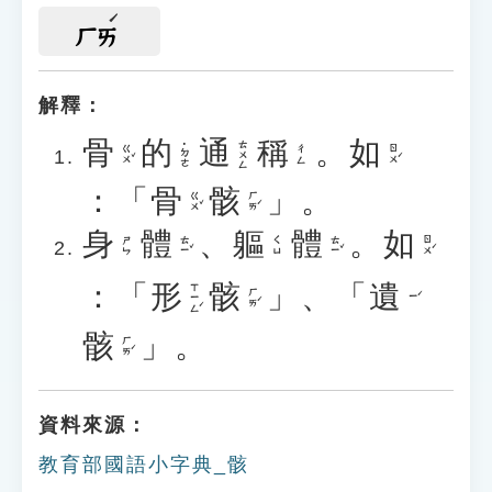
ㄏㄞ
解釋：
骨
的
通
稱
。
如
ㄊㄨㄥ
˙ㄉㄜ
ㄍㄨˇ
ㄖㄨˊ
ㄔㄥ
：「
骨
骸
」。
ㄍㄨˇ
ㄏㄞˊ
身
體
、
軀
體
。
如
ㄊㄧˇ
ㄊㄧˇ
ㄖㄨˊ
ㄕㄣ
ㄑㄩ
：「
形
骸
」、「
遺
ㄒㄧㄥˊ
ㄏㄞˊ
ㄧˊ
骸
」。
ㄏㄞˊ
資料來源：
教育部國語小字典_骸