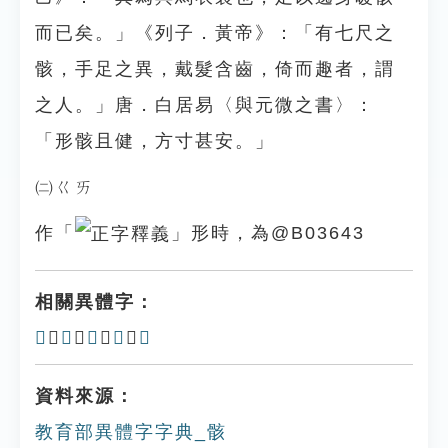
而已矣。」《列子．黃帝》：「有七尺之
骸，手足之異，戴髮含齒，倚而趣者，謂
之人。」唐．白居易〈與元微之書〉：
「形骸且健，方寸甚安。」
㈡ㄍㄞ
作「
」形時，為@B03643
相關異體字：
𡱍
、
䠹
、
𩩏
、
𩩰
、
䯐
資料來源：
教育部異體字字典_骸