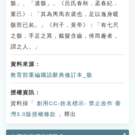
骸」、「遺骸」。《呂氏春秋．孟春紀．
重己》：「其為輿馬衣裘也，足以逸身暖
骸而已矣。」《列子．黃帝》：「有七尺
之骸，手足之異，戴髮含齒，倚而趣者，
謂之人。」
資料來源：
教育部重編國語辭典修訂本_骸
授權資訊：
資料採「
創用CC-姓名標示- 禁止改作 臺
灣3.0版授權條款
」釋出