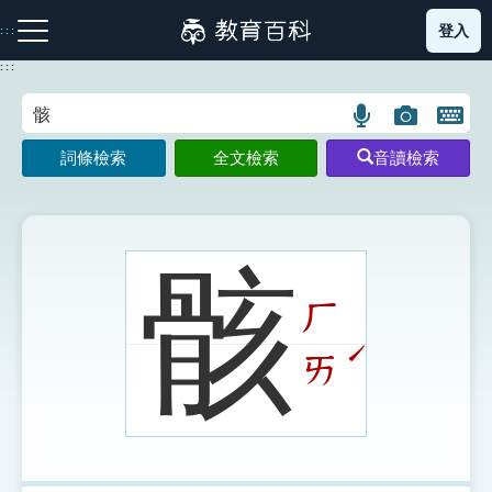
跳
登入
:::
到
主
:::
要
內
語
圖
開
容
注音索引圖示
筆畫索引圖示
部首索引表圖示
言
片
啟
詞條檢索
全文檢索
音讀檢索
搜
搜
鍵
尋
尋
盤
圖
圖
圖
示
示
示
骸
ㄏ
網站導覽
ˊ
ㄞ
生字詞彙表
成語故事