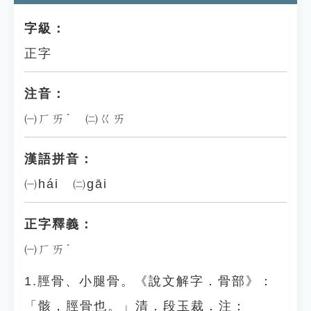
字級：
正字
注音：
㈠ㄏㄞˊ ㈡ㄍㄞ
漢語拼音：
㈠hái ㈡gāi
正字釋義：
㈠ㄏㄞˊ
1.脛骨、小腿骨。《說文解字．骨部》：
「骸，脛骨也。」清．段玉裁．注：