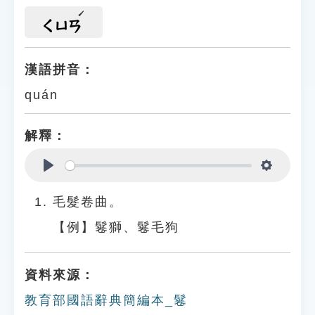
ㄑㄩㄢ
漢語拼音：
quán
解釋：
Play
Settings
毛髮卷曲。
【例】鬈獅、鬈毛狗
資料來源：
教育部國語辭典簡編本_鬈