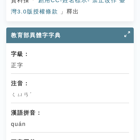
資料採「
創用CC-姓名標示- 禁止改作 臺
灣3.0版授權條款
」釋出
教育部異體字字典
字級：
正字
注音：
ㄑㄩㄢˊ
漢語拼音：
quán