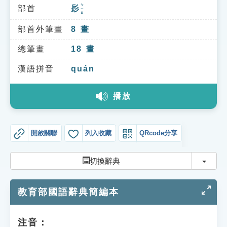
索引選單
ㄅㄧㄠ
部首
髟
知識索引
部首外筆畫
8
畫
單字索引
總筆畫
18
畫
生命大百科索引
漢語拼音
quán
遊戲專區
播放
教學應用
開啟關聯
列入收藏
QRcode分享
貓頭鷹博士
切換
切換辭典
教育部國語辭典簡編本
注音：