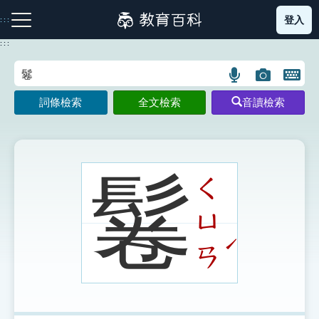
跳
登入
:::
到
主
:::
要
內
語
圖
開
容
注音索引圖示
筆畫索引圖示
部首索引表圖示
言
片
啟
詞條檢索
全文檢索
音讀檢索
搜
搜
鍵
尋
尋
盤
圖
圖
圖
示
示
示
鬈
ㄑ
ㄩ
網站導覽
ˊ
ㄢ
生字詞彙表
成語故事