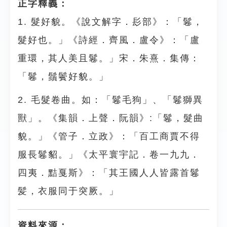
正字釋義：
1. 髮好貌。《說文解字．髟部》：「鬈，
髮好也。」《詩經．齊風．盧令》：「盧
重環，其人美且鬈。」宋．朱熹．集傳：
「鬈，鬚鬢好貌。」
2. 毛髮卷曲。如：「鬈毛狗」、「鬈獅異
獸」。《集韻．上聲．阮韻》:「鬈，髮曲
貌。」《管子．立政》：「百工商賈不得
服長鬈貂。」《太平寰宇記．卷一九九．
四夷．黠戛斯》：「其王國人人皆露首鬈
髪，衣服同于突厥。」
資料來源：