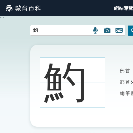
跳
網站導覽
:::
到
主
:::
要
內
語
圖
開
容
言
片
啟
搜
搜
鍵
尋
尋
盤
圖
圖
圖
魡
示
示
示
部首
部首
總筆