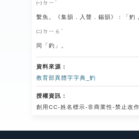
㈠ㄉㄧˊ
繫魚。《集韻．入聲．錫韻》：「魡
㈡ㄉㄧㄠˋ
同「釣」。
資料來源：
教育部異體字字典_魡
授權資訊：
創用CC-姓名標示-非商業性-禁止改作