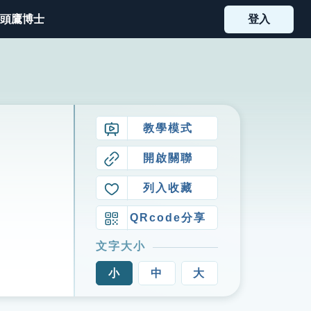
頭鷹博士
登入
教學模式
開啟關聯
列入收藏
QRcode分享
文字大小
小
中
大