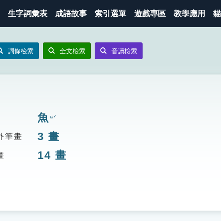
生字詞彙表
成語故事
索引選單
遊戲專區
教學應用
貓
詞條檢索
全文檢索
音讀檢索
魚
ㄩˊ
3
畫
外筆畫
14
畫
畫