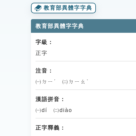
教育部異體字字典
教育部異體字字典
字級：
正字
注音：
㈠ㄉㄧˊ ㈡ㄉㄧㄠˋ
漢語拼音：
㈠dí ㈡diào
正字釋義：