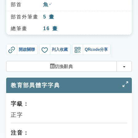
索引選單
部首
魚
ㄩˊ
知識索引
部首外筆畫
5
畫
單字索引
總筆畫
16
畫
生命大百科索引
開啟關聯
列入收藏
QRcode分享
遊戲專區
切換
切換辭典
教學應用
教育部異體字字典
貓頭鷹博士
字級：
正字
注音：