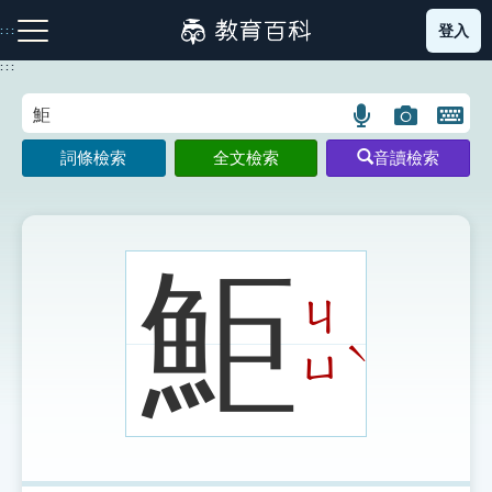
跳
登入
:::
到
主
:::
要
內
語
圖
開
容
注音索引圖示
筆畫索引圖示
部首索引表圖示
言
片
啟
詞條檢索
全文檢索
音讀檢索
搜
搜
鍵
尋
尋
盤
圖
圖
圖
示
示
示
鮔
ㄐ
網站導覽
ˋ
ㄩ
生字詞彙表
成語故事