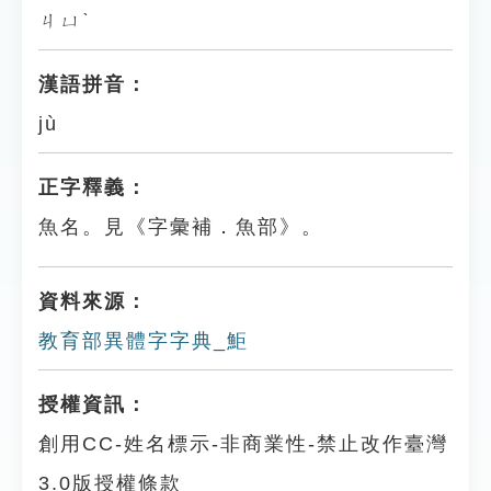
ㄐㄩˋ
漢語拼音：
jù
正字釋義：
魚名。見《字彙補．魚部》。
資料來源：
教育部異體字字典_鮔
授權資訊：
創用CC-姓名標示-非商業性-禁止改作臺灣
3.0版授權條款