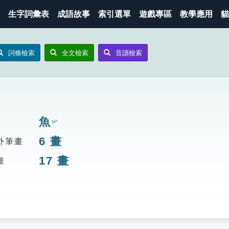
生字詞彙表
成語故事
索引選單
遊戲專區
教學應用
貓
詞條檢索
全文檢索
音讀檢索
魚
ㄩˊ
6
畫
外筆畫
17
畫
畫