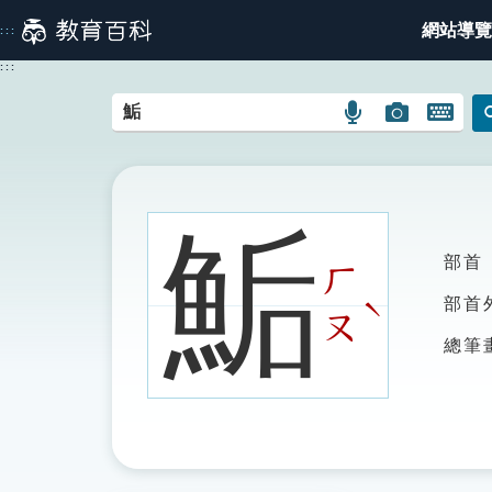
跳
網站導覽
:::
到
主
:::
要
內
語
圖
開
容
言
片
啟
搜
搜
鍵
尋
尋
盤
圖
圖
圖
鮜
示
示
示
部首
ㄏ
ˋ
部首
ㄡ
總筆