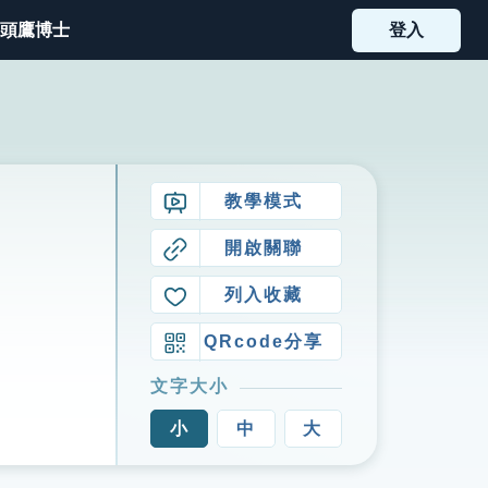
頭鷹博士
登入
教學模式
開啟關聯
列入收藏
QRcode分享
文字大小
小
中
大