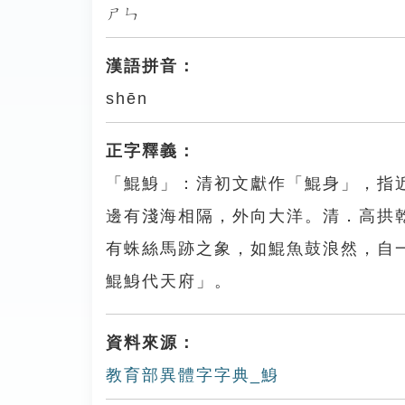
ㄕㄣ
漢語拼音：
shēn
正字釋義：
「鯤鯓」：清初文獻作「鯤身」，指
邊有淺海相隔，外向大洋。清．高拱
有蛛絲馬跡之象，如鯤魚鼓浪然，自
鯤鯓代天府」。
資料來源：
教育部異體字字典_鯓