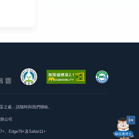
妥之處，請隨時與我們聯絡。
有限公司
57+、Edge79+及Safari11+
貓頭鷹博士