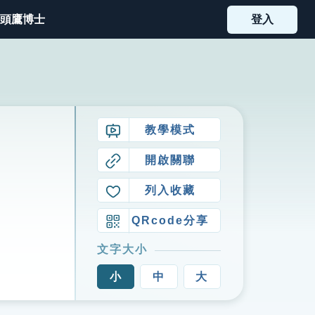
頭鷹博士
登入
教學模式
開啟關聯
列入收藏
QRcode分享
文字大小
小
中
大