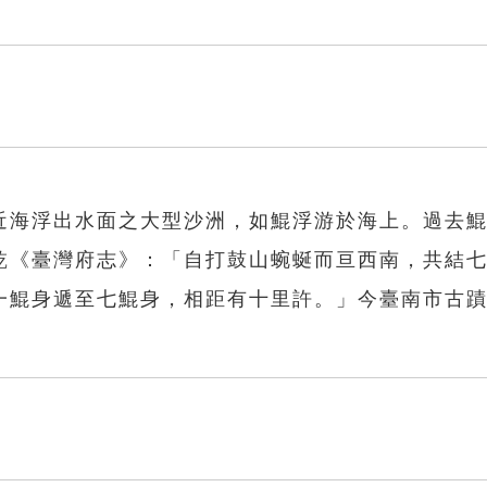
近海浮出水面之大型沙洲，如鯤浮游於海上。過去
乾《臺灣府志》：「自打鼓山蜿蜒而亘西南，共結
一鯤身遞至七鯤身，相距有十里許。」今臺南市古