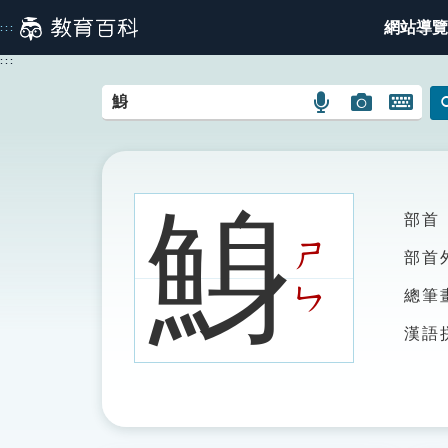
跳
網站導覽
:::
到
主
:::
要
內
語
圖
開
容
言
片
啟
搜
搜
鍵
尋
尋
盤
圖
圖
圖
鯓
部首
示
示
示
ㄕ
部首
ㄣ
總筆
漢語