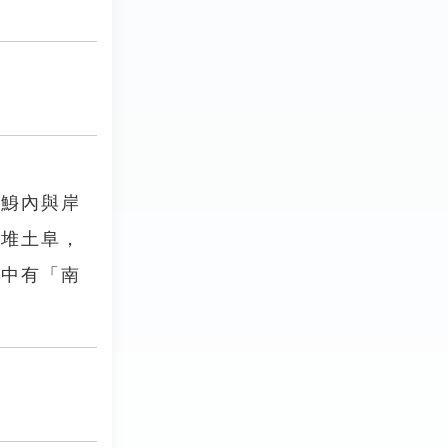
鯤鯓內與岸
七堆土阜，
蹟中有「南