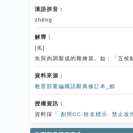
漢語拼音：
zhēng
解釋：
[名]
魚與肉調製成的雜燴菜。如：「五侯
資料來源：
教育部重編國語辭典修訂本_鯖
授權資訊：
資料採「
創用CC-姓名標示- 禁止改