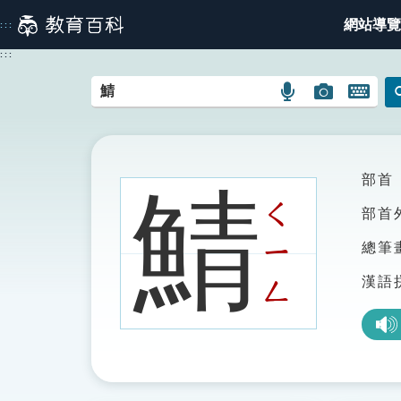
跳
網站導覽
:::
到
主
:::
要
內
語
圖
開
容
言
片
啟
搜
搜
鍵
尋
尋
盤
圖
圖
圖
部首
鯖
示
示
示
ㄑ
部首
ㄧ
總筆
漢語
ㄥ