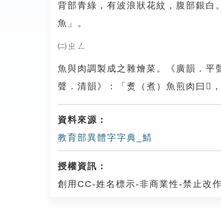
背部青綠，有波浪狀花紋，腹部銀白
魚」。
㈡ㄓㄥ
魚與肉調製成之雜燴菜。《廣韻．平
聲．清韻》：「煑（煮）魚煎肉曰𦙫
資料來源：
教育部異體字字典_鯖
授權資訊：
創用CC-姓名標示-非商業性-禁止改作