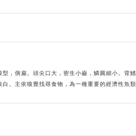
梭型，側扁。頭尖口大，密生小齒，鱗圓細小。背
銀白。主依嗅覺找尋食物，為一種重要的經濟性魚