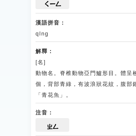
ㄑㄧㄥ
漢語拼音：
qīng
解釋：
[名]
動物名。脊椎動物亞門鱸形目。體呈
個，背部青綠，有波浪狀花紋，腹部
「青花魚」。
注音：
ㄓㄥ