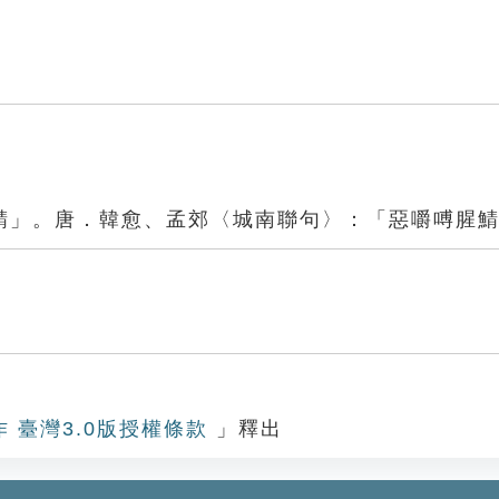
鯖」。唐．韓愈、孟郊〈城南聯句〉：「惡嚼㗘腥
作 臺灣3.0版授權條款
」釋出