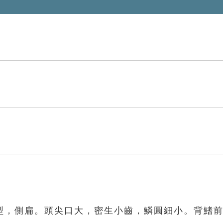
型，側扁。頭尖口大，密生小齒，鱗圓細小。背鰭