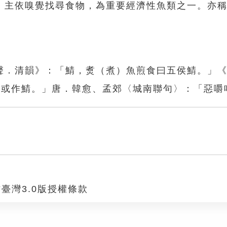
。主依嗅覺找尋食物，為重要經濟性魚類之一。亦
聲．清韻》：「鯖，煑（煮）魚煎食曰五侯鯖。」
，或作鯖。」唐．韓愈、孟郊〈城南聯句〉：「惡嚼
臺灣3.0版授權條款