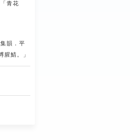
稱「青花
《集韻．平
㗘腥鯖。」