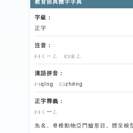
教育部異體字字典
字級：
正字
注音：
㈠ㄑㄧㄥ ㈡ㄓㄥ
漢語拼音：
㈠qīng ㈡zhēng
正字釋義：
㈠ㄑ一ㄥ
魚名。脊椎動物亞門鱸形目。體呈梭