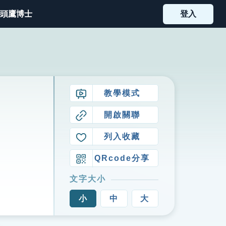
頭鷹博士
登入
教學模式
開啟關聯
列入收藏
QRcode分享
文字大小
小
中
大