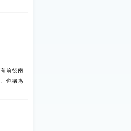
鰭有前後兩
類。也稱為