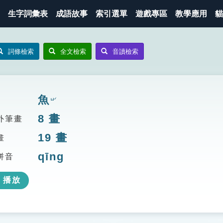
生字詞彙表
成語故事
索引選單
遊戲專區
教學應用
貓
詞條檢索
全文檢索
音讀檢索
魚
ㄩˊ
8
畫
外筆畫
19
畫
畫
qīng
拼音
播放