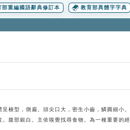
育部重編國語辭典修訂本
教育部異體字字典
體呈梭型，側扁。頭尖口大，密生小齒，鱗圓細小
紋。腹部銀白。主依嗅覺找尋食物。為一種重要的