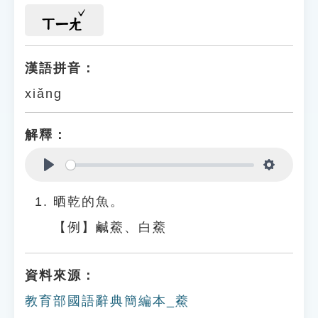
ㄒㄧㄤ
漢語拼音：
xiǎng
解釋：
Play
Settings
晒乾的魚。
【例】鹹鯗、白鯗
資料來源：
教育部國語辭典簡編本_鯗