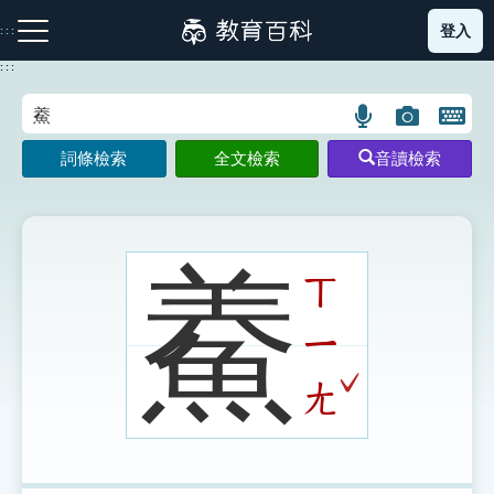
跳
登入
:::
到
主
:::
要
內
語
圖
開
容
注音索引圖示
筆畫索引圖示
部首索引表圖示
言
片
啟
詞條檢索
全文檢索
音讀檢索
搜
搜
鍵
尋
尋
盤
圖
圖
圖
示
示
示
鯗
ㄒ
ㄧ
網站導覽
ˇ
ㄤ
生字詞彙表
成語故事