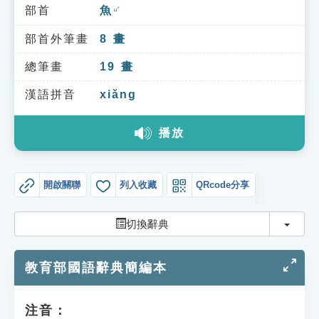
索引選單
部首
魚
ㄩˊ
知識索引
部首外筆畫
8
畫
單字索引
總筆畫
19
畫
生命大百科索引
漢語拼音
xiǎng
播放
遊戲專區
教學應用
開啟關聯
列入收藏
QRcode分享
貓頭鷹博士
切換
切換辭典
教育部國語辭典簡編本
注音：