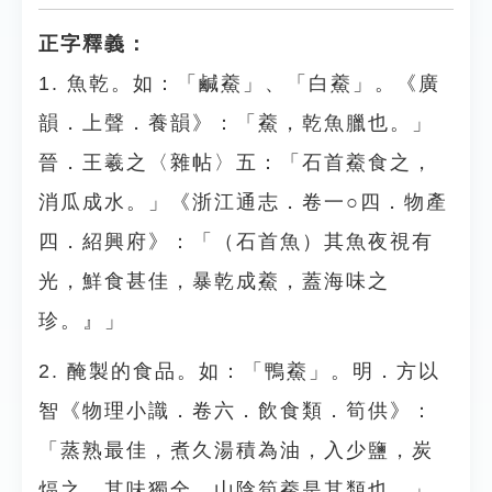
正字釋義：
1. 魚乾。如：「鹹鯗」、「白鯗」。《廣
韻．上聲．養韻》：「鯗，乾魚臘也。」
晉．王羲之〈雜帖〉五：「石首鯗食之，
消瓜成水。」《浙江通志．卷一○四．物產
四．紹興府》：「（石首魚）其魚夜視有
光，鮮食甚佳，暴乾成鯗，蓋海味之
珍。』」
2. 醃製的食品。如：「鴨鯗」。明．方以
智《物理小識．卷六．飲食類．筍供》：
「蒸熟最佳，煮久湯積為油，入少鹽，炭
煏之，其味獨全，山陰筍鯗是其類也。」