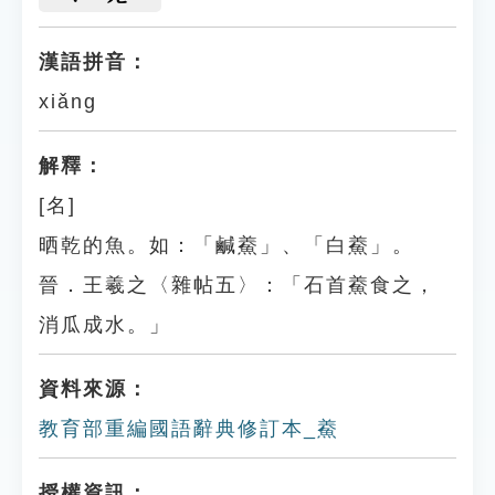
漢語拼音：
xiǎng
解釋：
[名]
晒乾的魚。如：「鹹鯗」、「白鯗」。
晉．王羲之〈雜帖五〉：「石首鯗食之，
消瓜成水。」
資料來源：
教育部重編國語辭典修訂本_鯗
授權資訊：