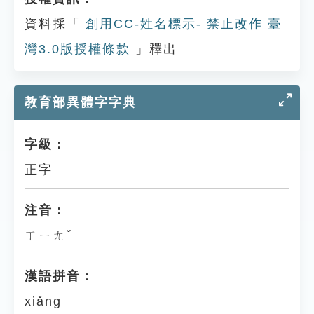
資料採「
創用CC-姓名標示- 禁止改作 臺
灣3.0版授權條款
」釋出
教育部異體字字典
字級：
正字
注音：
ㄒㄧㄤˇ
漢語拼音：
xiǎng