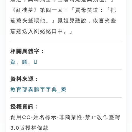
《紅樓夢》第四一回：「賈母笑道：『把
茄鯗夾些喂他。』鳳姐兒聽說，依言夾些
茄鯗送入劉姥姥口中。」
相關異體字：
鮝
、
鱶
、
𩺁
資料來源：
教育部異體字字典_鯗
授權資訊：
創用CC-姓名標示-非商業性-禁止改作臺灣
3.0版授權條款