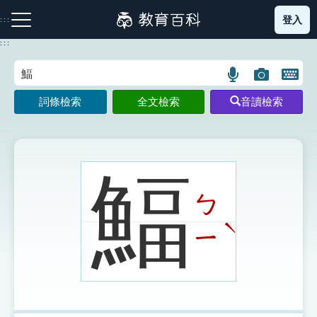
跳
登入
:::
到
主
:::
要
內
語
圖
開
容
注音索引圖示
筆畫索引圖示
部首索引表圖示
言
片
啟
詞條檢索
全文檢索
音讀檢索
搜
搜
鍵
尋
尋
盤
圖
圖
圖
示
示
示
鰏
ㄅ
網站導覽
ˋ
ㄧ
生字詞彙表
成語故事