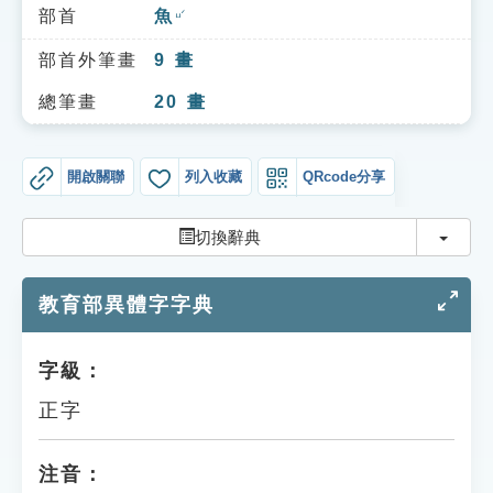
索引選單
部首
魚
ㄩˊ
知識索引
部首外筆畫
9
畫
單字索引
總筆畫
20
畫
生命大百科索引
開啟關聯
列入收藏
QRcode分享
遊戲專區
切換
切換辭典
教學應用
教育部異體字字典
貓頭鷹博士
字級：
正字
注音：