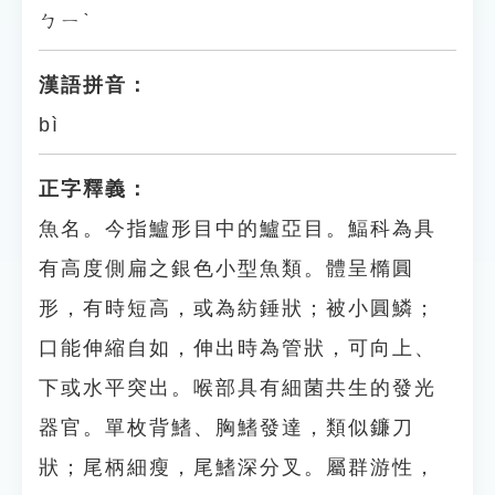
ㄅㄧˋ
漢語拼音：
bì
正字釋義：
魚名。今指鱸形目中的鱸亞目。鰏科為具
有高度側扁之銀色小型魚類。體呈橢圓
形，有時短高，或為紡錘狀；被小圓鱗；
口能伸縮自如，伸出時為管狀，可向上、
下或水平突出。喉部具有細菌共生的發光
器官。單枚背鰭、胸鰭發達，類似鐮刀
狀；尾柄細瘦，尾鰭深分叉。屬群游性，