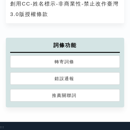
創用CC-姓名標示-非商業性-禁止改作臺灣
3.0版授權條款
詞條功能
轉寄詞條
錯誤通報
推薦關聯詞
:::