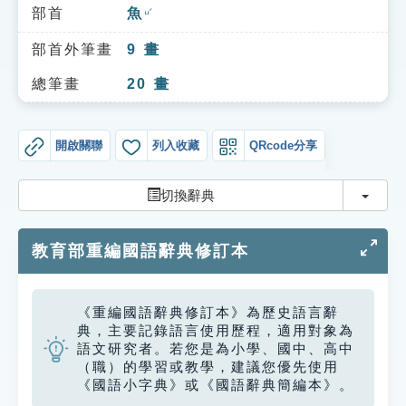
索引選單
部首
魚
ㄩˊ
知識索引
部首外筆畫
9
畫
單字索引
總筆畫
20
畫
生命大百科索引
開啟關聯
列入收藏
QRcode分享
遊戲專區
切換
切換辭典
教學應用
教育部重編國語辭典修訂本
貓頭鷹博士
《重編國語辭典修訂本》為歷史語言辭
典，主要記錄語言使用歷程，適用對象為
語文研究者。若您是為小學、國中、高中
（職）的學習或教學，建議您優先使用
《國語小字典》或《國語辭典簡編本》。