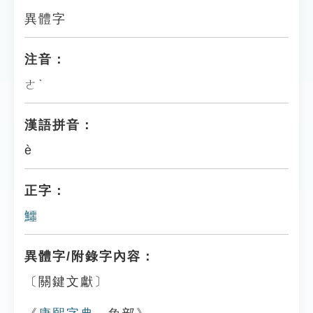
異體字
注音：
ㄜˋ
漢語拼音：
è
正字：
鱷
異體字/附錄字內容：
〔關鍵文獻〕