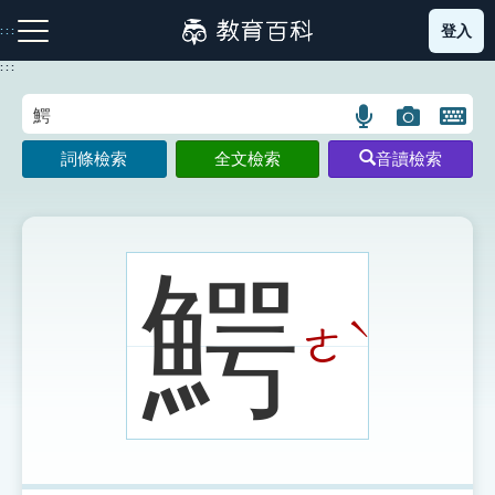
跳
登入
:::
到
主
:::
要
內
語
圖
開
容
注音索引圖示
筆畫索引圖示
部首索引表圖示
言
片
啟
詞條檢索
全文檢索
音讀檢索
搜
搜
鍵
尋
尋
盤
圖
圖
圖
示
示
示
鰐
ˋ
ㄜ
網站導覽
生字詞彙表
成語故事