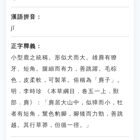
漢語拼音：
jǐ
正字釋義：
小型鹿之統稱。形似犬而大。雄麂有獠
牙、短角。腿細而有力，善跳躍。毛棕
色，皮柔軟，可製革。俗稱為「麂子」。
明．李時珍 《本草綱目．卷五一上．獸
部．麂》：「麂居大山中，似獐而小，牡
者有短角，黧色豹腳，腳矮而力勁，善跳
越。其行草莽，但循一徑。」