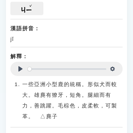
ㄐㄧ
漢語拼音：
jǐ
解釋：
Play
Settings
一些亞洲小型鹿的統稱。形似犬而較
大。雄麂有獠牙，短角。腿細而有
力，善跳躍。毛棕色，皮柔軟，可製
革。 △麂子