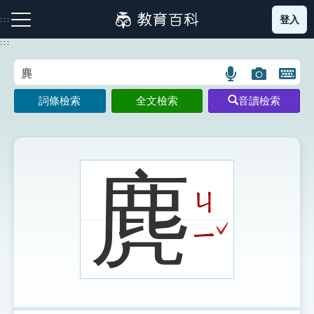
跳
登入
:::
到
主
:::
要
內
語
圖
開
容
注音索引圖示
筆畫索引圖示
部首索引表圖示
言
片
啟
詞條檢索
全文檢索
音讀檢索
搜
搜
鍵
尋
尋
盤
圖
圖
圖
示
示
示
麂
ㄐ
網站導覽
ˇ
ㄧ
生字詞彙表
成語故事