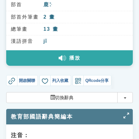
索引選單
部首
鹿
ㄌㄨˋ
知識索引
部首外筆畫
2
畫
單字索引
總筆畫
13
畫
生命大百科索引
漢語拼音
jǐ
播放
遊戲專區
教學應用
開啟關聯
列入收藏
QRcode分享
貓頭鷹博士
切換
切換辭典
教育部國語辭典簡編本
注音：