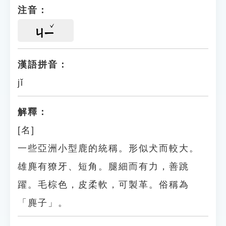
注音：
ㄐㄧ
漢語拼音：
jǐ
解釋：
[名]
一些亞洲小型鹿的統稱。形似犬而較大。
雄麂有獠牙、短角。腿細而有力，善跳
躍。毛棕色，皮柔軟，可製革。俗稱為
「麂子」。