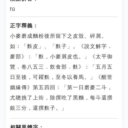
fū
正字釋義：
小麥磨成麵粉後所留下之皮殼、碎屑。
如：「麩皮」、「麩子」。《說文解字．
麥部》：「麩，小麥屑皮也。」《太平御
覽．卷八五三．飲食部．麩》：「五月五
日至後，可糴麩，至冬以養馬。」《醒世
姻緣傳》第五四回：「第一日磨麥二斗，
尤聰挑了上街，除撰吃了黑麵，每斗還撰
銀三分，還撰麩子。」
相關異體字：