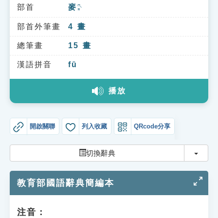
索引選單
部首
麥
ㄇㄞˋ
知識索引
部首外筆畫
4
畫
單字索引
總筆畫
15
畫
生命大百科索引
漢語拼音
fū
播放
遊戲專區
教學應用
開啟關聯
列入收藏
QRcode分享
貓頭鷹博士
切換
切換辭典
教育部國語辭典簡編本
注音：