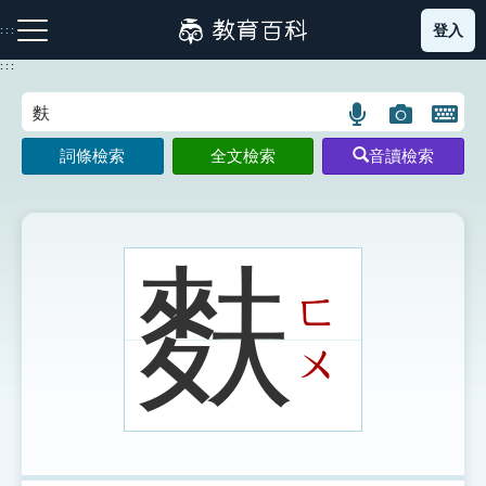
跳
登入
:::
到
主
:::
要
內
語
圖
開
容
注音索引圖示
筆畫索引圖示
部首索引表圖示
言
片
啟
詞條檢索
全文檢索
音讀檢索
搜
搜
鍵
尋
尋
盤
圖
圖
圖
示
示
示
麩
ㄈ
網站導覽
ㄨ
生字詞彙表
成語故事