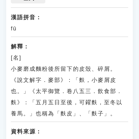
漢語拼音：
fū
解釋：
[名]
小麥磨成麵粉後所留下的皮殼、碎屑。
《說文解字．麥部》：「麩，小麥屑皮
也。」《太平御覽．卷八五三．飲食部．
麩》：「五月五日至後，可糴麩，至冬以
養馬。」也稱為「麩皮」、「麩子」。
資料來源：