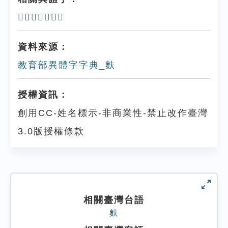
𪌻
、
麬
、
麱
、
䴸
資料來源：
教育部異體字字典_麩
授權資訊：
創用CC-姓名標示-非商業性-禁止改作臺灣
3.0版授權條款
相關臺灣台語
麩