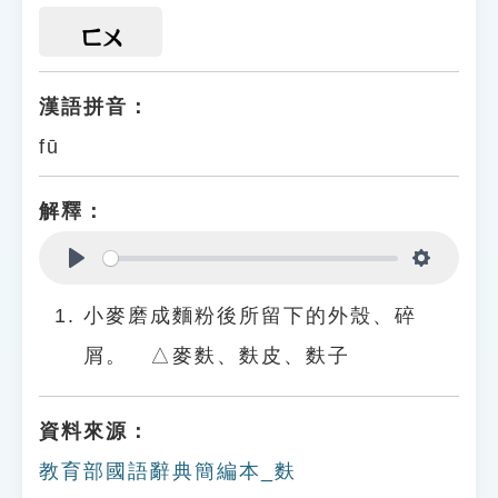
ㄈㄨ
漢語拼音：
fū
解釋：
Play
Settings
小麥磨成麵粉後所留下的外殼、碎
屑。 △麥麩、麩皮、麩子
資料來源：
教育部國語辭典簡編本_麩