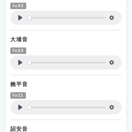
fu53
Play
Settings
大埔音
fu33
Play
Settings
饒平音
fu11
Play
Settings
詔安音