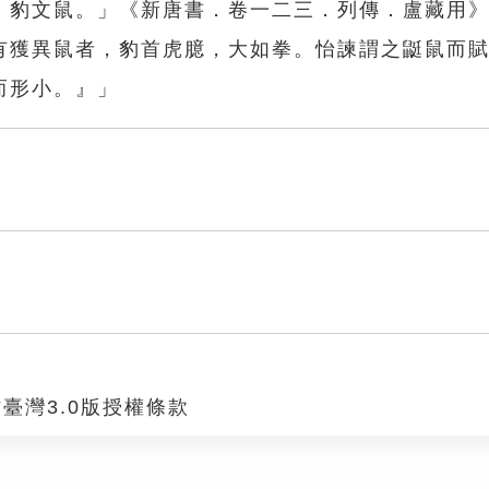
，豹文鼠。」《新唐書．卷一二三．列傳．盧藏用
有獲異鼠者，豹首虎臆，大如拳。怡諫謂之鼮鼠而
而形小。』」
臺灣3.0版授權條款