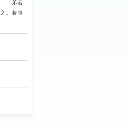
》：「弟若
賦之。若虛