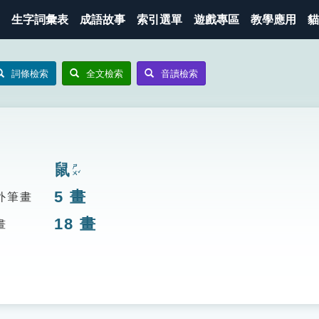
生字詞彙表
成語故事
索引選單
遊戲專區
教學應用
貓
詞條檢索
全文檢索
音讀檢索
鼠
ㄕㄨˇ
5
畫
外筆畫
18
畫
畫