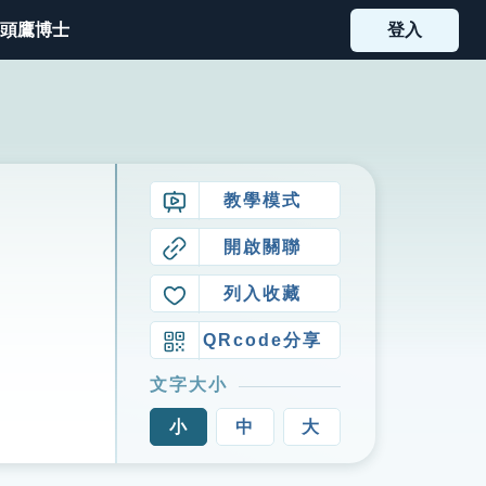
頭鷹博士
登入
教學模式
開啟關聯
列入收藏
QRcode分享
文字大小
小
中
大