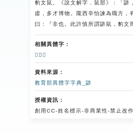
豹文鼠。《說文解字．鼠部》：「鼨
虛，多才博物。隴西辛怡諫為職方，
曰：『非也。此許慎所謂鼨鼠，豹文
相關異體字：
𪔻
、
𪕄
資料來源：
教育部異體字字典_鼨
授權資訊：
創用CC-姓名標示-非商業性-禁止改作