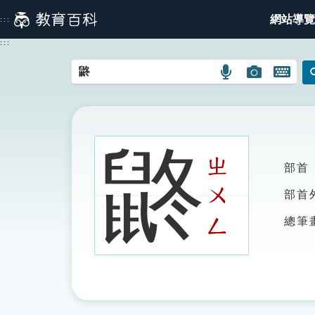
跳
網站導覽
:::
到
主
:::
要
內
語
圖
開
容
言
片
啟
搜
搜
鍵
尋
尋
盤
圖
圖
圖
鼨
示
示
示
ㄓ
部首
ㄨ
部首
ㄥ
總筆