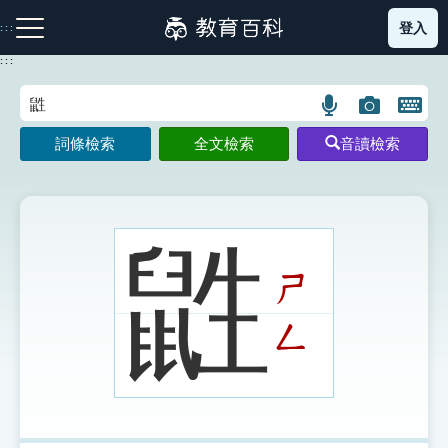
跳
登入
:::
到
主
:::
要
內
語
圖
開
容
注音索引圖示
筆畫索引圖示
部首索引表圖示
言
片
啟
詞條檢索
全文檢索
音讀檢索
搜
搜
鍵
尋
尋
盤
圖
圖
圖
示
示
示
鼪
ㄕ
網站導覽
ㄥ
生字詞彙表
成語故事