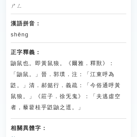
ㄕㄥ
漢語拼音：
shēng
正字釋義：
鼬鼠也。即黃鼠狼。《爾雅．釋獸》：
「鼬鼠。」晉．郭璞．注：「江東呼為
鼪。」清．郝懿行．義疏：「今俗通呼黃
鼠狼。」《莊子．徐旡鬼》：「夫逃虛空
者，藜藋桂乎鼪鼬之逕。」
相關異體字：