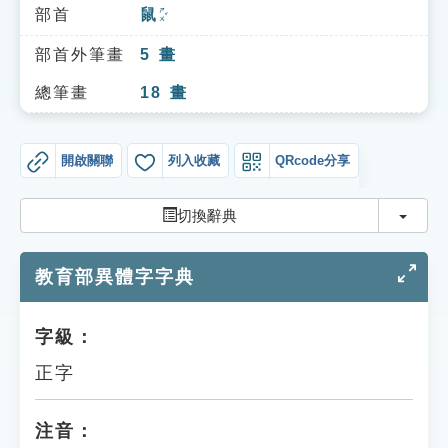
索引選單
部首
鼠
ㄕㄨˇ
知識索引
部首外筆畫
5
畫
單字索引
總筆畫
18
畫
生命大百科索引
開啟關聯
列入收藏
QRcode分享
遊戲專區
切換
切換辭典
教學應用
教育部異體字字典
貓頭鷹博士
字級：
正字
注音：