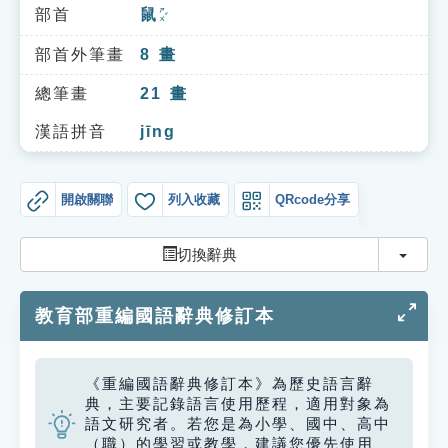
索引選單
部首
鼠
ㄕㄨˇ
知識索引
部首外筆畫
8
畫
單字索引
總筆畫
21
畫
生命大百科索引
漢語拼音
jīng
遊戲專區
開啟關聯
列入收藏
QRcode分享
教學應用
切換
切換辭典
貓頭鷹博士
教育部重編國語辭典修訂本
《重編國語辭典修訂本》為歷史語言辭
典，主要記錄語言使用歷程，適用對象為
語文研究者。若您是為小學、國中、高中
（職）的學習或教學，建議您優先使用