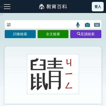
跳
登入
:::
到
主
:::
要
內
語
圖
開
容
注音索引圖示
筆畫索引圖示
部首索引表圖示
言
片
啟
詞條檢索
全文檢索
音讀檢索
搜
搜
鍵
尋
尋
盤
圖
圖
圖
示
示
示
鼱
ㄐ
ㄧ
網站導覽
ㄥ
生字詞彙表
成語故事