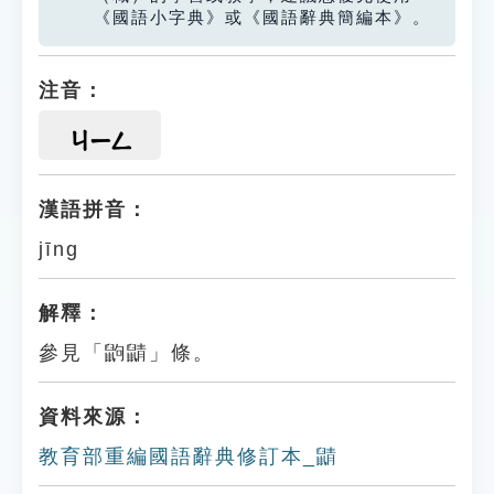
《國語小字典》或《國語辭典簡編本》。
注音：
ㄐㄧㄥ
漢語拼音：
jīng
解釋：
參見「鼩鼱」條。
資料來源：
教育部重編國語辭典修訂本_鼱