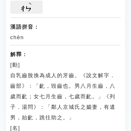
ㄔㄣ
漢語拼音：
chèn
解釋：
[動]
自乳齒脫換為成人的牙齒。《說文解字．
齒部》：「齔，毀齒也。男八月生齒，八
歲而齔；女七月生齒，七歲而齔。」《列
子．湯問》：「鄰人京城氏之孀妻，有遺
男，始齔，跳往助之。」
[名]