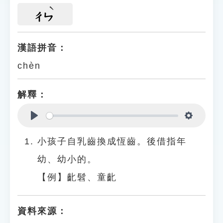
ㄔㄣ
漢語拼音：
chèn
解釋：
Play
Settings
小孩子自乳齒換成恆齒。後借指年
幼、幼小的。
【例】齔髫、童齔
資料來源：