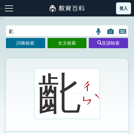
跳
登入
:::
到
主
:::
要
內
語
圖
開
容
注音索引圖示
筆畫索引圖示
部首索引表圖示
言
片
啟
詞條檢索
全文檢索
音讀檢索
搜
搜
鍵
尋
尋
盤
圖
圖
圖
示
示
示
齔
ㄔ
網站導覽
ˋ
ㄣ
生字詞彙表
成語故事