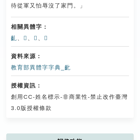
待從軍又怕辱沒了家門。」
相關異體字：
齓
、
𪗕
、
𪗠
、
𪗥
資料來源：
教育部異體字字典_齔
授權資訊：
創用CC-姓名標示-非商業性-禁止改作臺灣
3.0版授權條款