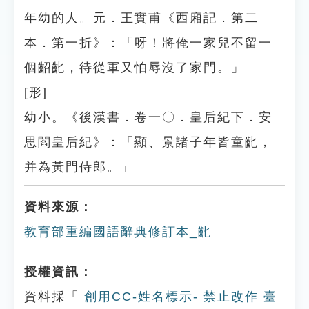
年幼的人。元．王實甫《西廂記．第二
本．第一折》：「呀！將俺一家兒不留一
個齠齔，待從軍又怕辱沒了家門。」
[形]
幼小。《後漢書．卷一〇．皇后紀下．安
思閻皇后紀》：「顯、景諸子年皆童齔，
并為黃門侍郎。」
資料來源：
教育部重編國語辭典修訂本_齔
授權資訊：
資料採「
創用CC-姓名標示- 禁止改作 臺