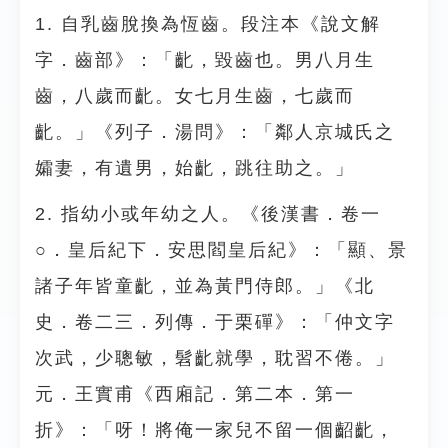
1. 自乳齒脫換為恆齒。段注本《說文解
字．齒部》：「齔，毀齒也。男八月生
齒，八歲而齔。女七月生齒，七歲而
齔。」《列子．湯問》：「鄰人京城氏之
孀妻，有遺男，始齔，跳往助之。」
2. 指幼小或年幼之人。《後漢書．卷一
○．皇后紀下．安思閻皇后紀》：「顯、景
諸子年皆童齔，並為黃門侍郎。」《北
史．卷二三．列傳．于栗磾》：「仲文字
次武，少聰敏，髫齔就學，耽習不倦。」
元．王實甫《西廂記．第二本．第一
折》：「呀！將俺一家兒不留一個齠齔，