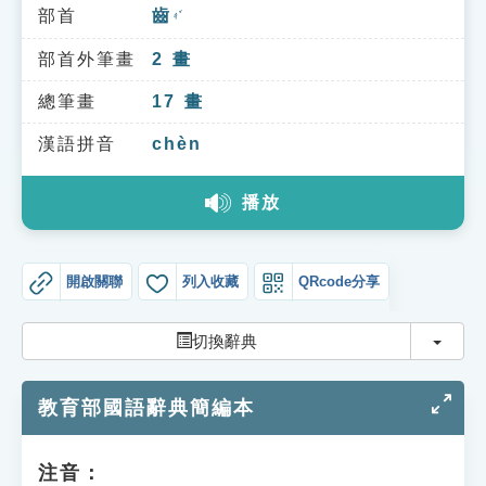
索引選單
部首
齒
ㄔˇ
知識索引
部首外筆畫
2
畫
單字索引
總筆畫
17
畫
生命大百科索引
漢語拼音
chèn
播放
遊戲專區
教學應用
開啟關聯
列入收藏
QRcode分享
貓頭鷹博士
切換
切換辭典
教育部國語辭典簡編本
注音：