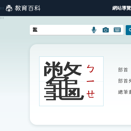
跳
網站導覽
:::
到
主
:::
要
內
語
圖
開
容
言
片
啟
搜
搜
鍵
尋
尋
盤
圖
圖
圖
龞
示
示
示
ㄅ
部首
ㄧ
部首
ㄝ
總筆