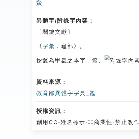
鱉
異體字/附錄字內容：
〔關鍵文獻〕
《
字彙
．龜部》。
按鼈為甲蟲之本字，鱉、
資料來源：
教育部異體字字典_龞
授權資訊：
創用CC-姓名標示-非商業性-禁止改作