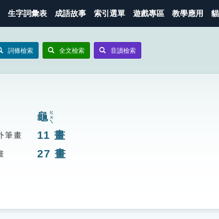
生字詞彙表
成語故事
索引選單
遊戲專區
教學應用
貓
詞條檢索
全文檢索
音讀檢索
龜
ㄍㄨㄟ
11
畫
外筆畫
27
畫
畫