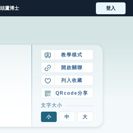
頭鷹博士
登入
教學模式
開啟關聯
列入收藏
QRcode分享
文字大小
小
中
大