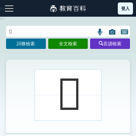
跳
登入
:::
到
主
:::
要
內
語
圖
開
容
注音索引圖示
筆畫索引圖示
部首索引表圖示
言
片
啟
詞條檢索
全文檢索
音讀檢索
搜
搜
鍵
尋
尋
盤
圖
圖
圖
示
示
示
𠁗
網站導覽
生字詞彙表
成語故事