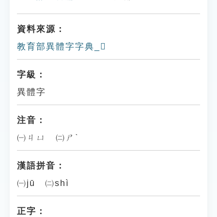
資料來源：
教育部異體字字典_𠁗
字級：
異體字
注音：
㈠ㄐㄩ ㈡ㄕˋ
漢語拼音：
㈠jū ㈡shì
正字：