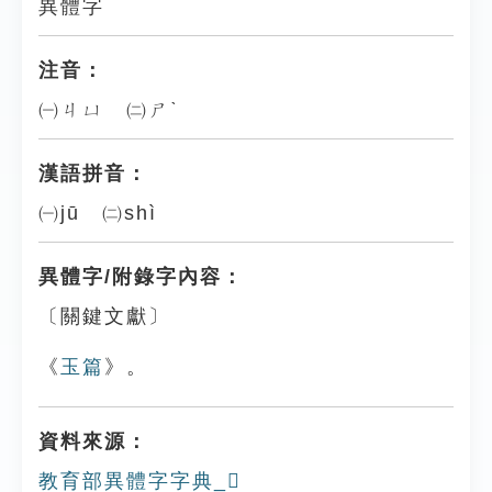
異體字
注音：
㈠ㄐㄩ ㈡ㄕˋ
漢語拼音：
㈠jū ㈡shì
異體字/附錄字內容：
〔關鍵文獻〕
《
玉篇
》。
資料來源：
教育部異體字字典_𠁗