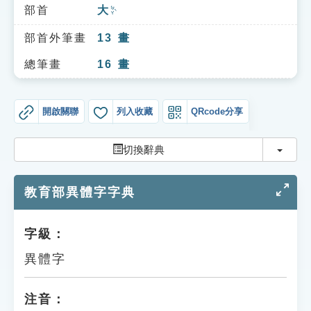
索引選單
部首
大
ㄉㄚˋ
知識索引
部首外筆畫
13
畫
單字索引
總筆畫
16
畫
生命大百科索引
開啟關聯
列入收藏
QRcode分享
遊戲專區
切換
切換辭典
教學應用
教育部異體字字典
貓頭鷹博士
字級：
異體字
注音：