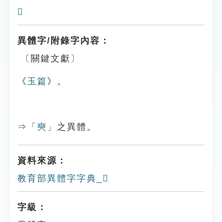
𥇛
異體字/附錄字內容：
〔關鍵文獻〕
《
玉篇
》。
⇒「
奭
」之異體。
資料來源：
教育部異體字字典_𠁗
字級：