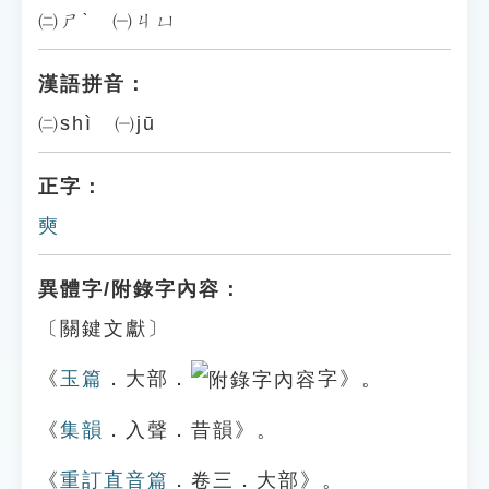
㈡ㄕˋ ㈠ㄐㄩ
漢語拼音：
㈡shì ㈠jū
正字：
奭
異體字/附錄字內容：
〔關鍵文獻〕
《
玉篇
．大部．
字》。
《
集韻
．入聲．昔韻》。
《
重訂直音篇
．卷三．大部》。