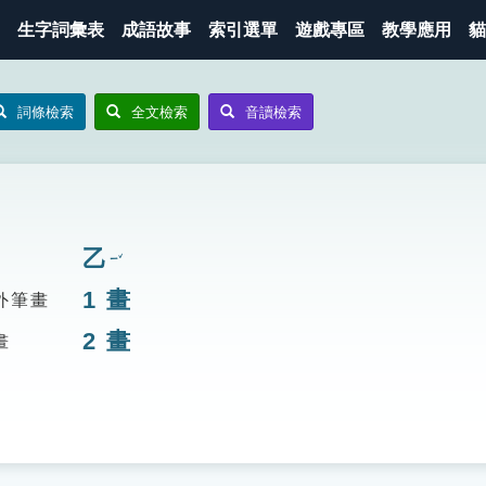
生字詞彙表
成語故事
索引選單
遊戲專區
教學應用
貓
詞條檢索
全文檢索
音讀檢索
乙
ㄧˇ
1
畫
外筆畫
2
畫
畫