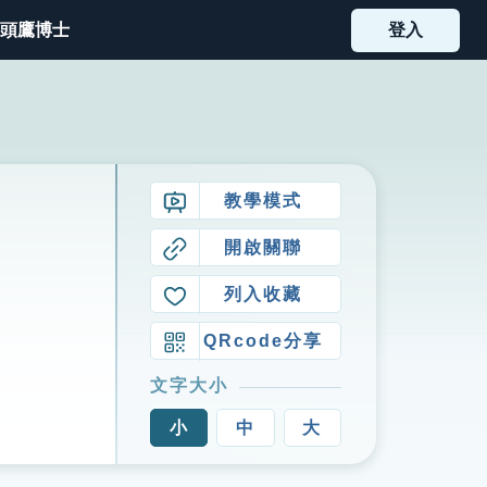
頭鷹博士
登入
教學模式
開啟關聯
列入收藏
QRcode分享
文字大小
小
中
大