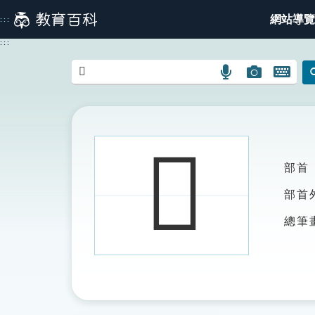
跳
網站導覽
:::
到
主
:::
要
內
語
圖
開
容
言
片
啟
搜
搜
鍵
尋
尋
盤
圖
圖
圖
𠃐
示
示
示
部首
部首
總筆