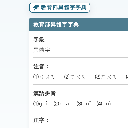
教育部異體字字典
教育部異體字字典
字級：
異體字
注音：
⑴ㄍㄨㄟˋ ⑵ㄎㄨㄞˋ ⑶ㄏㄨㄟˇ 
漢語拼音：
⑴guì ⑵kuài ⑶huǐ ⑷huì
正字：