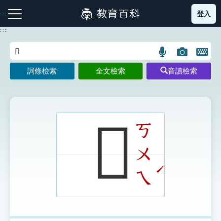
跳
登入
:::
到
主
:::
要
內
語
圖
開
容
注音索引圖示
筆畫索引圖示
部首索引表圖示
言
片
啟
詞條檢索
全文檢索
音讀檢索
搜
搜
鍵
尋
尋
盤
圖
圖
圖
示
示
示
𠃳
ㄎ
ㄨ
網站導覽
ˊ
ㄟ
生字詞彙表
成語故事