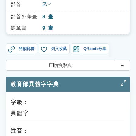
索引選單
部首
乙
ㄧˇ
知識索引
部首外筆畫
8
畫
單字索引
總筆畫
9
畫
生命大百科索引
開啟關聯
列入收藏
QRcode分享
遊戲專區
切換
切換辭典
教學應用
教育部異體字字典
貓頭鷹博士
字級：
異體字
注音：