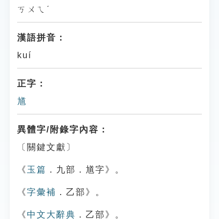
ㄎㄨㄟˊ
漢語拼音：
kuí
正字：
馗
異體字/附錄字內容：
〔關鍵文獻〕
《
玉篇
．九部．馗字》。
《
字彙補
．乙部》。
《
中文大辭典
．乙部》。