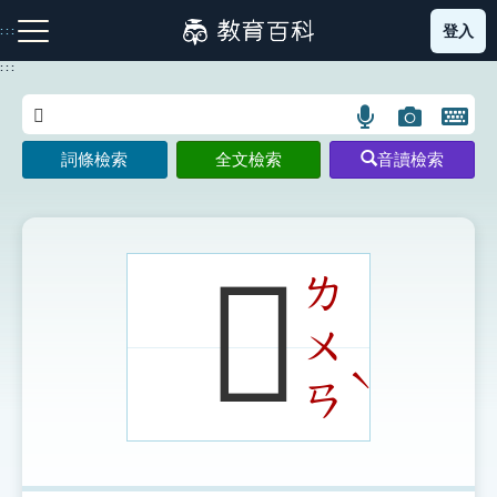
跳
登入
:::
到
主
:::
要
內
語
圖
開
容
注音索引圖示
筆畫索引圖示
部首索引表圖示
言
片
啟
詞條檢索
全文檢索
音讀檢索
搜
搜
鍵
尋
尋
盤
圖
圖
圖
示
示
示
𠃶
ㄌ
ㄨ
網站導覽
ˋ
ㄢ
生字詞彙表
成語故事