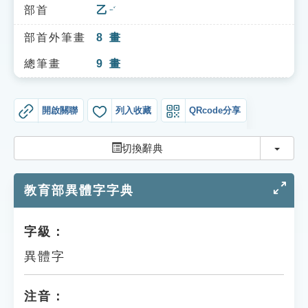
索引選單
部首
乙
ㄧˇ
知識索引
部首外筆畫
8
畫
單字索引
總筆畫
9
畫
生命大百科索引
開啟關聯
列入收藏
QRcode分享
遊戲專區
切換
切換辭典
教學應用
教育部異體字字典
貓頭鷹博士
字級：
異體字
注音：