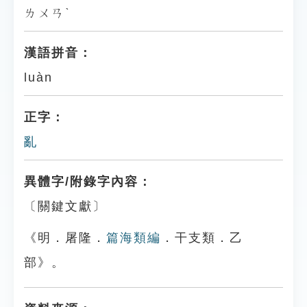
ㄌㄨㄢˋ
漢語拼音：
luàn
正字：
亂
異體字/附錄字內容：
〔關鍵文獻〕
《明．屠隆．
篇海類編
．干支類．乙
部》。