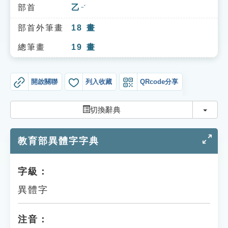
索引選單
部首
乙
ㄧˇ
知識索引
部首外筆畫
18
畫
單字索引
總筆畫
19
畫
生命大百科索引
開啟關聯
列入收藏
QRcode分享
遊戲專區
切換
切換辭典
教學應用
教育部異體字字典
貓頭鷹博士
字級：
異體字
注音：