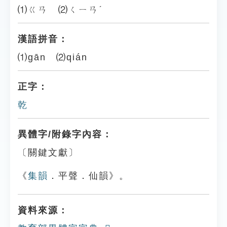
⑴ㄍㄢ ⑵ㄑㄧㄢˊ
漢語拼音：
⑴gān ⑵qián
正字：
乾
異體字/附錄字內容：
〔關鍵文獻〕
《
集韻
．平聲．仙韻》。
資料來源：