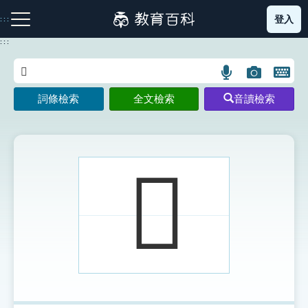
跳
登入
:::
到
主
:::
要
內
語
圖
開
容
注音索引圖示
筆畫索引圖示
部首索引表圖示
言
片
啟
詞條檢索
全文檢索
音讀檢索
搜
搜
鍵
尋
尋
盤
圖
圖
圖
示
示
示
𠄊
網站導覽
生字詞彙表
成語故事