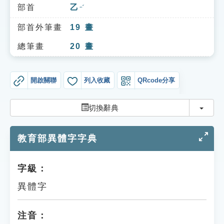
索引選單
部首
乙
ㄧˇ
知識索引
部首外筆畫
19
畫
單字索引
總筆畫
20
畫
生命大百科索引
開啟關聯
列入收藏
QRcode分享
遊戲專區
切換
切換辭典
教學應用
教育部異體字字典
貓頭鷹博士
字級：
異體字
注音：