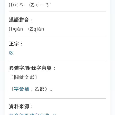
⑴ㄍㄢ ⑵ㄑㄧㄢˊ
漢語拼音：
⑴gān ⑵qián
正字：
乾
異體字/附錄字內容：
〔關鍵文獻〕
《
字彙補
．乙部》。
資料來源：