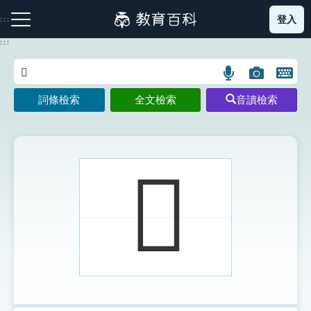
跳
登入
:::
到
主
:::
要
內
語
圖
開
容
注音索引圖示
筆畫索引圖示
部首索引表圖示
言
片
啟
詞條檢索
全文檢索
音讀檢索
搜
搜
鍵
尋
尋
盤
圖
圖
圖
示
示
示
𠄋
網站導覽
生字詞彙表
成語故事