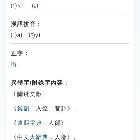
⑴ㄞˋ ⑵ㄧˋ
漢語拼音：
⑴ài ⑵yì
正字：
嗌
異體字/附錄字內容：
〔關鍵文獻〕
《
集韻
．入聲．昔韻》。
《
康熙字典
．人部》。
《
中文大辭典
．人部》。