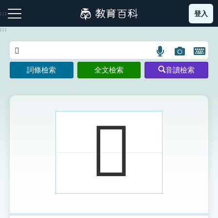
跳
登入
:::
到
主
:::
要
內
語
圖
開
容
注音索引圖示
筆畫索引圖示
部首索引表圖示
言
片
啟
詞條檢索
全文檢索
音讀檢索
搜
搜
鍵
尋
尋
盤
圖
圖
圖
示
示
示
𠍳
網站導覽
生字詞彙表
成語故事