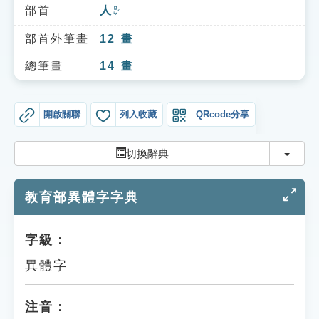
索引選單
部首
人
ㄖㄣˊ
知識索引
部首外筆畫
12
畫
單字索引
總筆畫
14
畫
生命大百科索引
開啟關聯
列入收藏
QRcode分享
遊戲專區
切換
切換辭典
教學應用
教育部異體字字典
貓頭鷹博士
字級：
異體字
注音：