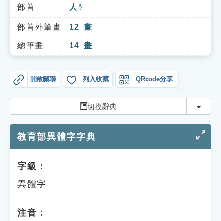
索引選單
部首
人
ㄖㄣˊ
知識索引
部首外筆畫
12
畫
單字索引
總筆畫
14
畫
生命大百科索引
開啟關聯
列入收藏
QRcode分享
遊戲專區
切換
切換辭典
教學應用
教育部異體字字典
貓頭鷹博士
字級：
異體字
注音：