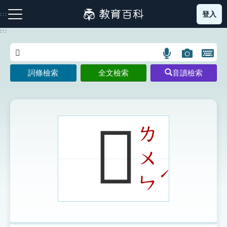
跳
登入
:::
到
主
:::
要
內
語
圖
開
容
注音索引圖示
筆畫索引圖示
部首索引表圖示
言
片
啟
詞條檢索
全文檢索
音讀檢索
搜
搜
鍵
尋
尋
盤
圖
圖
圖
示
示
示
𠎚
ㄌ
ㄨ
網站導覽
ˊ
ㄣ
生字詞彙表
成語故事