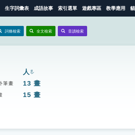
生字詞彙表
成語故事
索引選單
遊戲專區
教學應用
貓
詞條檢索
全文檢索
音讀檢索
人
ㄖㄣˊ
13
畫
外筆畫
15
畫
畫