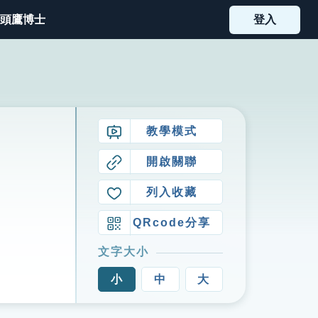
頭鷹博士
登入
教學模式
開啟關聯
列入收藏
QRcode分享
文字大小
小
中
大