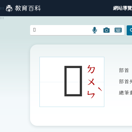
跳
網站導覽
:::
到
主
:::
要
內
語
圖
開
容
言
片
啟
搜
搜
鍵
尋
尋
盤
圖
圖
圖
𠎻
示
示
示
ㄉ
部首
ㄨ
部首
ˋ
ㄣ
總筆